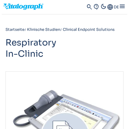
dark_mode
menu
search
contact_support
Language
DE
Startseite
Klinische Studien
Clinical Endpoint Solutions
Respiratory
In-Clinic