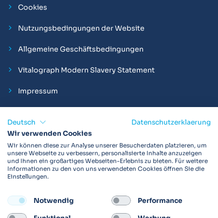
Cookies
Nutzungsbedingungen der Website
Allgemeine Geschäftsbedingungen
Vitalograph Modern Slavery Statement
Impressum
Deutsch
Datenschutzerklaerung
Wir verwenden Cookies
Vitalograph ist ein internationaler Hersteller von Spirometern,
Wir können diese zur Analyse unserer Besucherdaten platzieren, um
EKGs und Bakterien-Viren-Filtern zur sicheren
unsere Webseite zu verbessern, personalisierte Inhalte anzuzeigen
und Ihnen ein großartiges Webseiten-Erlebnis zu bieten. Für weitere
Lungenfunktionsdiagnostik. Darüber hinaus sind wir weltweit
Informationen zu den von uns verwendeten Cookies öffnen Sie die
als Technologie- und Service-Provider für klinische
Einstellungen.
Arzneimittelstudien und Telemedizinapplikationen aktiv.
Notwendig
Performance
FOLLOW