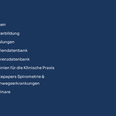
sen
erbildung
ulungen
diendatenbank
erenzdatenbank
linien für die Klinische Praxis
epapers Spirometrie &
mwegserkrankungen
inare