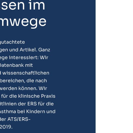
sen im
emwege
gutachtete
gen und Artikel. Ganz
ge interessiert: Wir
Datenbank mit
d wissenschaftlichen
bereichen, die nach
 werden können. Wir
für die klinische Praxis
tlinien der ERS für die
 Asthma bei Kindern und
 der ATS/ERS-
2019.