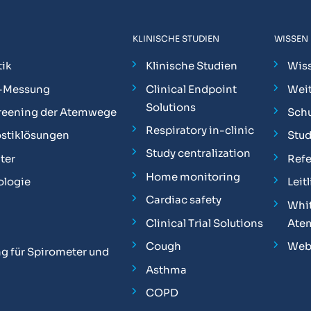
KLINISCHE STUDIEN
WISSEN
ik
Klinische Studien
Wis
-Messung
Clinical Endpoint
Weit
Solutions
reening der Atemwege
Sch
Respiratory in-clinic
stiklösungen
Stu
Study centralization
ter
Ref
Home monitoring
ologie
Leit
Cardiac safety
Whit
Clinical Trial Solutions
Ate
Cough
Web
g für Spirometer und
Asthma
COPD