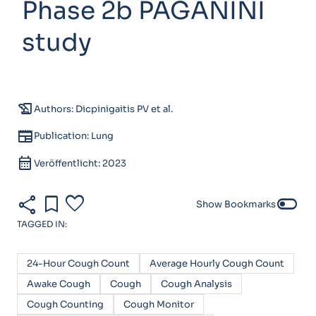
Phase 2b PAGANINI
study
history_edu
Authors: Dicpinigaitis PV et al.
newspaper
Publication: Lung
calendar_month
Veröffentlicht: 2023
share
bookmark
favorite
toggle_off
Show Bookmarks
TAGGED IN:
24-Hour Cough Count
Average Hourly Cough Count
Awake Cough
Cough
Cough Analysis
Cough Counting
Cough Monitor