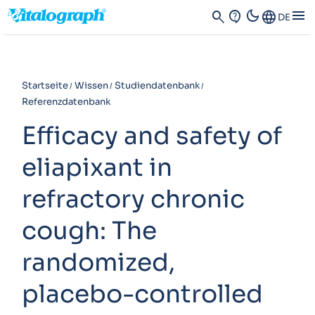
dark_mode
menu
search
contact_support
Language
DE
Startseite
Wissen
Studiendatenbank
Referenzdatenbank
Efficacy and safety of
eliapixant in
refractory chronic
cough: The
randomized,
placebo-controlled