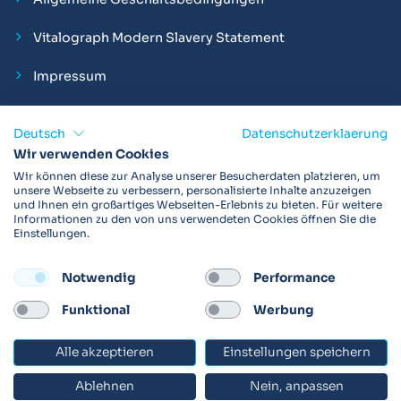
Vitalograph Modern Slavery Statement
Impressum
Deutsch
Datenschutzerklaerung
Wir verwenden Cookies
Vitalograph ist ein internationaler Hersteller von Spirometern,
Wir können diese zur Analyse unserer Besucherdaten platzieren, um
EKGs und Bakterien-Viren-Filtern zur sicheren
unsere Webseite zu verbessern, personalisierte Inhalte anzuzeigen
und Ihnen ein großartiges Webseiten-Erlebnis zu bieten. Für weitere
Lungenfunktionsdiagnostik. Darüber hinaus sind wir weltweit
Informationen zu den von uns verwendeten Cookies öffnen Sie die
als Technologie- und Service-Provider für klinische
Einstellungen.
Arzneimittelstudien und Telemedizinapplikationen aktiv.
Notwendig
Performance
FOLLOW
Funktional
Werbung
Alle akzeptieren
Einstellungen speichern
© 2026 Vitalograph
Ablehnen
Nein, anpassen