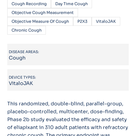
Cough Recording
Day Time Cough
Objective Cough Measurement
Objective Measure Of Cough
P2X3
VitaloJAK
Chronic Cough
DISEASE AREAS:
Cough
DEVICE TYPES:
VitaloJAK
This randomized, double-blind, parallel-group,
placebo-controlled, multicenter, dose-finding,
Phase 2b study evaluated the efficacy and safety
of eliapixant in 310 adult patients with refractory
chronic cough. The primary endpoint was