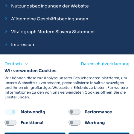
Nutzungsbedingungen der Website
Allgemeine Geschäftsbedingungen
Vitalograph Modern Slavery Statement
Impressum
Deutsch
Datenschutzerklaerung
Wir verwenden Cookies
Vitalograph ist ein internationaler Hersteller von Spirometern,
Wir können diese zur Analyse unserer Besucherdaten platzieren, um
EKGs und Bakterien-Viren-Filtern zur sicheren
unsere Webseite zu verbessern, personalisierte Inhalte anzuzeigen
und Ihnen ein großartiges Webseiten-Erlebnis zu bieten. Für weitere
Lungenfunktionsdiagnostik. Darüber hinaus sind wir weltweit
Informationen zu den von uns verwendeten Cookies öffnen Sie die
als Technologie- und Service-Provider für klinische
Einstellungen.
Arzneimittelstudien und Telemedizinapplikationen aktiv.
Notwendig
Performance
FOLLOW
Funktional
Werbung