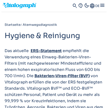
dark_mode
menu
search
contact_support
Language
DE
Startseite
Atemwegsdiagnostik
Hygiene & Reinigung
Das aktuelle
ERS-Statement
empfiehlt die
Verwendung eines Einweg-Bakterien-Viren-
Filters (mit nachgewiesener Mindesteffizienz und
einem hohen exspiratorischen Fluss von 600 bis
700 l/min). Die
Bakterien-Viren-Filter (BVF)
von
Vitalograph erfüllen die von der ERS festgelegten
Standards. Vitalograph BVF™ und ECO-BVF™
schützen Personal, Patient und Gerät zu mehr als
99,999 % vor Kreuzinfektionen, indem sie
Tröpfchen, Aerosole, Bakterien und Viren aus dem