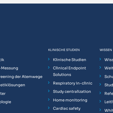
KLINISCHE STUDIEN
WISSEN
ik
Klinische Studien
Wis
-Messung
Clinical Endpoint
Weit
Solutions
reening der Atemwege
Sch
Respiratory in-clinic
stiklösungen
Stu
Study centralization
ter
Ref
Home monitoring
ologie
Leit
Cardiac safety
Whit