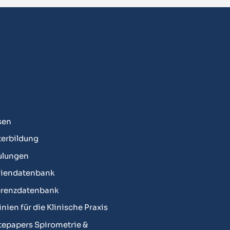
sen
erbildung
ulungen
diendatenbank
erenzdatenbank
linien für die Klinische Praxis
epapers Spirometrie &