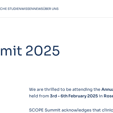
SCHE STUDIEN
WISSEN
NEWS
ÜBER UNS
mit 2025
We are thrilled to be attending the
Annu
held from
3rd - 6th February 2025
in
Rose
SCOPE Summit acknowledges that clinical t