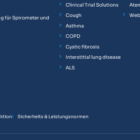
Clinical Trial Solutions
Ate
Cough
Web
g für Spirometer und
Asthma
COPD
Cystic fibrosis
Interstitial lung disease
ALS
ktion
Sicherheits & Leistungsnormen