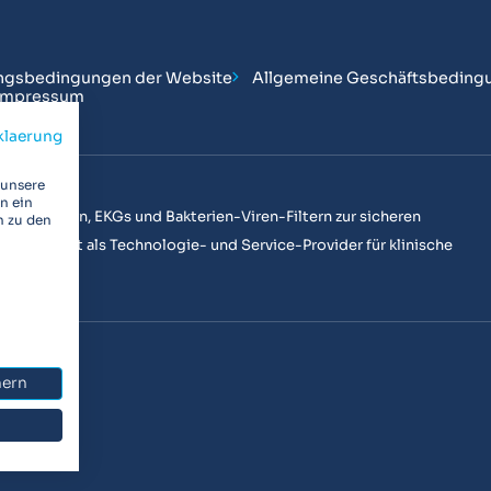
ngsbedingungen der Website
Allgemeine Geschäftsbeding
Impressum
klaerung
 unsere
n ein
n Spirometern, EKGs und Bakterien-Viren-Filtern zur sicheren
n zu den
ir weltweit als Technologie- und Service-Provider für klinische
n aktiv.
hern