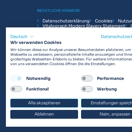
RECHTLICHE HINWEISE
Datenschutzerklärung
Cookies
Nutzu
Vitalograph Modern Slavery Statement
Deutsch
Datenschutzer
Wir verwenden Cookies
Wir können diese zur Analyse unserer Besucherdaten platzieren, um
Webseite zu verbessern, personalisierte Inhalte anzuzeigen und Ihne
Vitalograph ist ein internationaler Hersteller vo
großartiges Webseiten-Erlebnis zu bieten. Für weitere Informatione
von uns verwendeten Cookies öffnen Sie die Einstellungen.
Lungenfunktionsdiagnostik. Darüber hinaus sind w
Arzneimittelstudien und Telemedizinapplikatione
Notwendig
Performance
Funktional
Werbung
© 2026 Vitalograph
Alle akzeptieren
Einstellungen speic
Ablehnen
Nein, anpassen