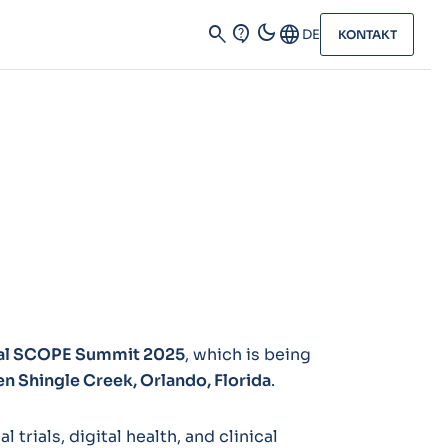
dark_mode
search
contact_support
Language
DE
KONTAKT
al SCOPE Summit 2025
, which is being
n Shingle Creek, Orlando, Florida
.
rials, digital health, and clinical