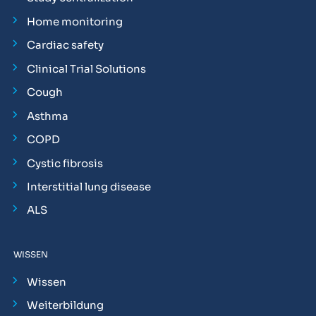
Home monitoring
Cardiac safety
Clinical Trial Solutions
Cough
Asthma
COPD
Cystic fibrosis
Interstitial lung disease
ALS
WISSEN
Wissen
Weiterbildung