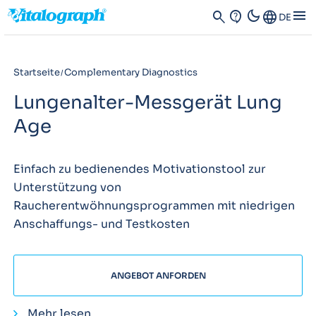
dark_mode
menu
search
contact_support
Language
DE
Startseite
Complementary Diagnostics
Lungenalter-Messgerät Lung
Age
Einfach zu bedienendes Motivationstool zur
Unterstützung von
Raucherentwöhnungsprogrammen mit niedrigen
Anschaffungs- und Testkosten
ANGEBOT ANFORDEN
Mehr lesen