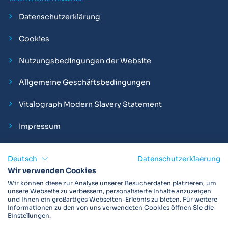
Datenschutzerklärung
Cookies
Nutzungsbedingungen der Website
Allgemeine Geschäftsbedingungen
Vitalograph Modern Slavery Statement
Impressum
Deutsch
Datenschutzerklaerung
Wir verwenden Cookies
Vitalograph ist ein internationaler Hersteller von Spirometern,
Wir können diese zur Analyse unserer Besucherdaten platzieren, um
EKGs und Bakterien-Viren-Filtern zur sicheren
unsere Webseite zu verbessern, personalisierte Inhalte anzuzeigen
und Ihnen ein großartiges Webseiten-Erlebnis zu bieten. Für weitere
Lungenfunktionsdiagnostik. Darüber hinaus sind wir weltweit
Informationen zu den von uns verwendeten Cookies öffnen Sie die
als Technologie- und Service-Provider für klinische
Einstellungen.
Arzneimittelstudien und Telemedizinapplikationen aktiv.