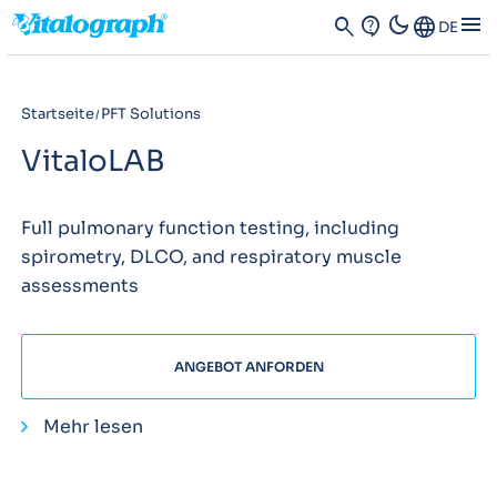
dark_mode
menu
search
contact_support
Language
DE
Startseite
PFT Solutions
VitaloLAB
Full pulmonary function testing, including
spirometry, DLCO, and respiratory muscle
assessments
ANGEBOT ANFORDEN
Mehr lesen