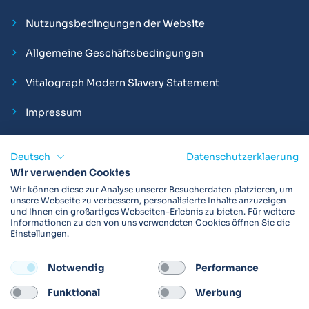
Nutzungsbedingungen der Website
Allgemeine Geschäftsbedingungen
Vitalograph Modern Slavery Statement
Impressum
Deutsch
Datenschutzerklaerung
Wir verwenden Cookies
Vitalograph ist ein internationaler Hersteller von Spirometern,
Wir können diese zur Analyse unserer Besucherdaten platzieren, um
EKGs und Bakterien-Viren-Filtern zur sicheren
unsere Webseite zu verbessern, personalisierte Inhalte anzuzeigen
und Ihnen ein großartiges Webseiten-Erlebnis zu bieten. Für weitere
Lungenfunktionsdiagnostik. Darüber hinaus sind wir weltweit
Informationen zu den von uns verwendeten Cookies öffnen Sie die
als Technologie- und Service-Provider für klinische
Einstellungen.
Arzneimittelstudien und Telemedizinapplikationen aktiv.
Notwendig
Performance
FOLLOW
Funktional
Werbung