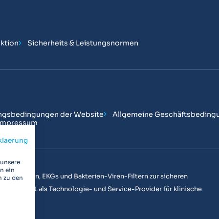
ktion
Sicherheits & Leistungsnormen
ngsbedingungen der Website
Allgemeine Geschäftsbeding
Impressum
klaerung
 unsere
n ein
n Spirometern, EKGs und Bakterien-Viren-Filtern zur sicheren
n zu den
ir weltweit als Technologie- und Service-Provider für klinische
n aktiv.