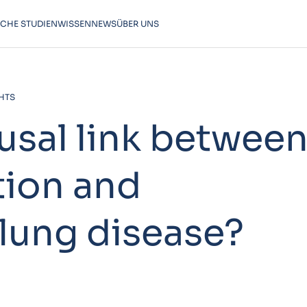
SCHE STUDIEN
WISSEN
NEWS
ÜBER UNS
HTS
ausal link betwee
tion and
 lung disease?