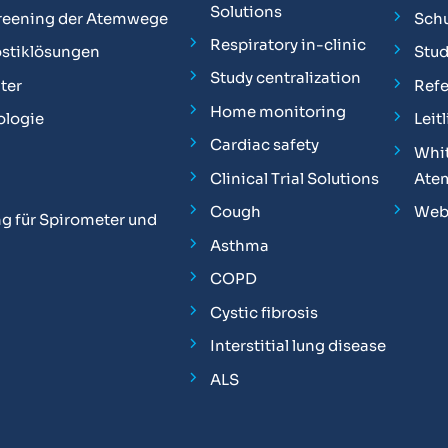
Solutions
reening der Atemwege
Sch
Respiratory in-clinic
stiklösungen
Stu
Study centralization
ter
Ref
Home monitoring
ologie
Leit
Cardiac safety
Whit
Clinical Trial Solutions
Ate
Cough
Web
g für Spirometer und
Asthma
COPD
Cystic fibrosis
Interstitial lung disease
ALS