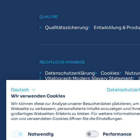
QUALITÄT
Qualitätssicherung
Entwicklung & Produ
RECHTLICHE HINWEISE
Datenschutzerklärung
Cookies
Nutzu
Vitalograph Modern Slavery Statement
Deutsch
Datenschutzer
Wir verwenden Cookies
Wir können diese zur Analyse unserer Besucherdaten platzieren, um
Webseite zu verbessern, personalisierte Inhalte anzuzeigen und Ihne
Vitalograph ist ein internationaler Hersteller vo
großartiges Webseiten-Erlebnis zu bieten. Für weitere Informatione
von uns verwendeten Cookies öffnen Sie die Einstellungen.
Lungenfunktionsdiagnostik. Darüber hinaus sind w
Arzneimittelstudien und Telemedizinapplikatione
Notwendig
Performance