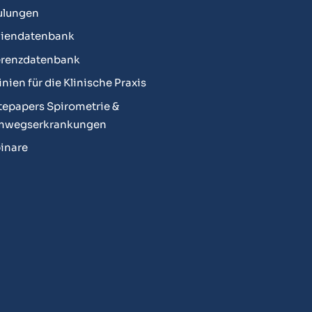
ulungen
diendatenbank
erenzdatenbank
linien für die Klinische Praxis
epapers Spirometrie &
mwegserkrankungen
inare