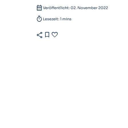
calendar_month
Veröffentlicht: 02. November 2022
timer
Lesezeit: 1 mins
share
bookmark
favorite