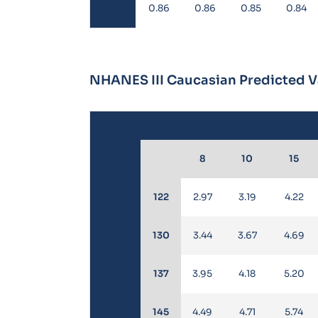
0.86
0.86
0.85
0.84
NHANES III Caucasian Predicted Va
8
10
15
122
2.97
3.19
4.22
130
3.44
3.67
4.69
137
3.95
4.18
5.20
145
4.49
4.71
5.74