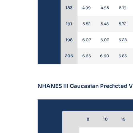
183
4.99
4.95
5.19
191
5.52
5.48
5.72
198
6.07
6.03
6.28
206
6.65
6.60
6.85
NHANES III Caucasian Predicted Va
8
10
15