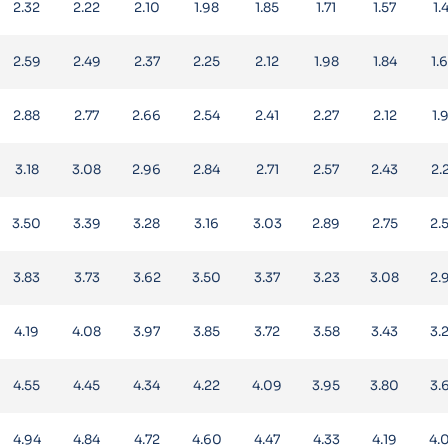
2.32
2.22
2.10
1.98
1.85
1.71
1.57
1.
2.59
2.49
2.37
2.25
2.12
1.98
1.84
1.
2.88
2.77
2.66
2.54
2.41
2.27
2.12
1.
3.18
3.08
2.96
2.84
2.71
2.57
2.43
2.
3.50
3.39
3.28
3.16
3.03
2.89
2.75
2.
3.83
3.73
3.62
3.50
3.37
3.23
3.08
2.
4.19
4.08
3.97
3.85
3.72
3.58
3.43
3.
4.55
4.45
4.34
4.22
4.09
3.95
3.80
3.
4.94
4.84
4.72
4.60
4.47
4.33
4.19
4.