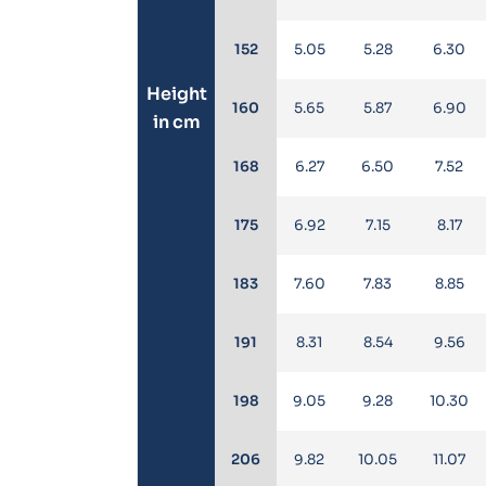
152
5.05
5.28
6.30
Height
160
5.65
5.87
6.90
in cm
168
6.27
6.50
7.52
175
6.92
7.15
8.17
183
7.60
7.83
8.85
191
8.31
8.54
9.56
198
9.05
9.28
10.30
206
9.82
10.05
11.07