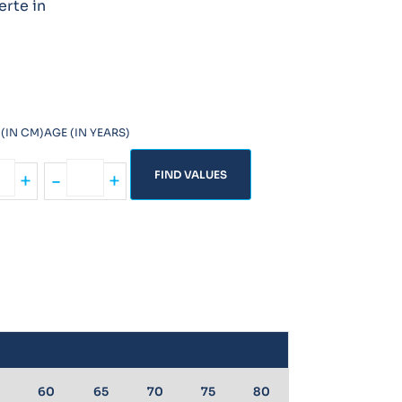
erte in
(IN CM)
AGE (IN YEARS)
FIND VALUES
+
-
+
60
65
70
75
80