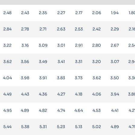
2.48
2.43
2.35
2.27
2.17
2.06
1.94
1.8
2.84
2.78
2.71
2.63
2.53
2.42
2.29
2.1
3.22
3.16
3.09
3.01
2.91
2.80
2.67
2.5
3.62
3.56
3.49
3.41
3.31
3.20
3.07
2.9
4.04
3.98
3.91
3.83
3.73
3.62
3.50
3.3
4.49
4.43
4.36
4.27
4.18
4.06
3.94
3.8
4.95
4.89
4.82
4.74
4.64
4.53
4.41
4.2
5.44
5.38
5.31
5.23
5.13
5.02
4.89
4.7