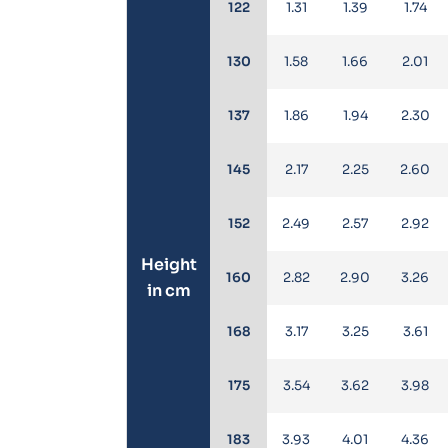
122
1.31
1.39
1.74
130
1.58
1.66
2.01
137
1.86
1.94
2.30
145
2.17
2.25
2.60
152
2.49
2.57
2.92
Height
160
2.82
2.90
3.26
in cm
168
3.17
3.25
3.61
175
3.54
3.62
3.98
183
3.93
4.01
4.36