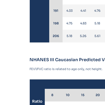
191
4.33
4.41
4.76
198
4.75
4.83
5.18
206
5.18
5.26
5.61
NHANES III Caucasian Predicted Va
FEV1/FVC ratio is related to age only, not height.
8
10
15
20
Ratio