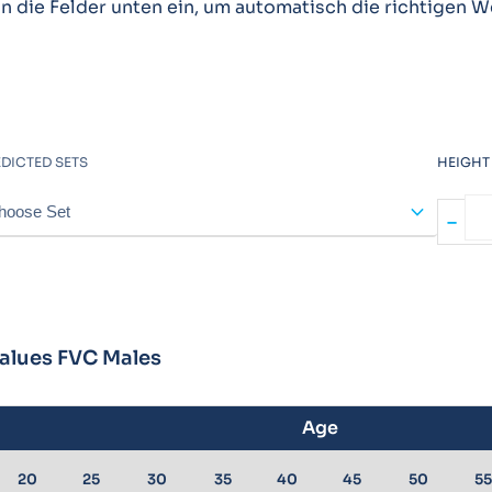
die Felder unten ein, um automatisch die richtigen W
DICTED SETS
HEIGHT 
expand_more
-
alues FVC Males
Age
20
25
30
35
40
45
50
55