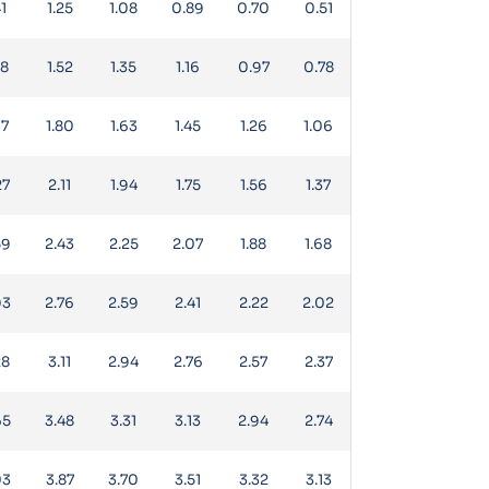
41
1.25
1.08
0.89
0.70
0.51
68
1.52
1.35
1.16
0.97
0.78
97
1.80
1.63
1.45
1.26
1.06
27
2.11
1.94
1.75
1.56
1.37
59
2.43
2.25
2.07
1.88
1.68
93
2.76
2.59
2.41
2.22
2.02
28
3.11
2.94
2.76
2.57
2.37
65
3.48
3.31
3.13
2.94
2.74
03
3.87
3.70
3.51
3.32
3.13