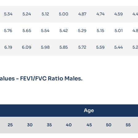
5.34
5.24
5.12
5.00
4.87
4.74
4.59
4.
5.76
5.65
5.54
5.42
5.29
5.15
5.01
4.
6.19
6.09
5.98
5.85
5.72
5.59
5.44
5.
lues - FEV1/FVC Ratio Males.
Age
25
30
35
40
45
50
55