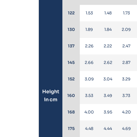
122
1.53
1.48
1.73
130
1.89
1.84
2.09
137
2.26
2.22
2.47
145
2.66
2.62
2.87
152
3.09
3.04
3.29
Height
160
3.53
3.49
3.73
in cm
168
4.00
3.95
4.20
175
4.48
4.44
4.69