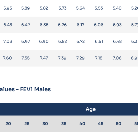
5.95
5.89
5.82
5.73
5.64
5.53
5.40
5.2
6.48
6.42
6.35
6.26
6.17
6.06
5.93
5.7
7.03
6.97
6.90
6.82
6.72
6.61
6.48
6.3
7.60
7.55
7.47
7.39
7.29
7.18
7.06
6.9
lues - FEV1 Males
Age
20
25
30
35
40
45
50
5