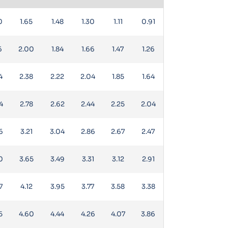
0
1.65
1.48
1.30
1.11
0.91
6
2.00
1.84
1.66
1.47
1.26
4
2.38
2.22
2.04
1.85
1.64
4
2.78
2.62
2.44
2.25
2.04
6
3.21
3.04
2.86
2.67
2.47
0
3.65
3.49
3.31
3.12
2.91
7
4.12
3.95
3.77
3.58
3.38
5
4.60
4.44
4.26
4.07
3.86