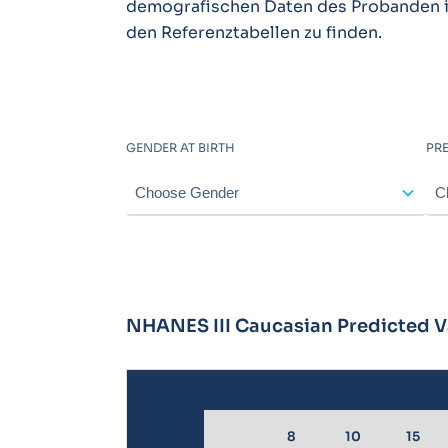
demografischen Daten des Probanden in 
den Referenztabellen zu finden.
GENDER AT BIRTH
PRE
expand_more
NHANES III Caucasian Predicted V
8
10
15