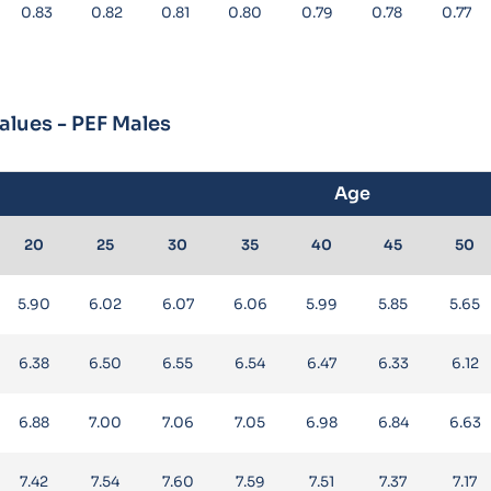
0.83
0.82
0.81
0.80
0.79
0.78
0.77
lues - PEF Males
Age
20
25
30
35
40
45
50
5.90
6.02
6.07
6.06
5.99
5.85
5.65
6.38
6.50
6.55
6.54
6.47
6.33
6.12
6.88
7.00
7.06
7.05
6.98
6.84
6.63
7.42
7.54
7.60
7.59
7.51
7.37
7.17