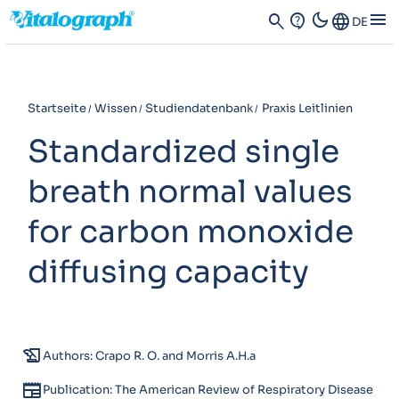
dark_mode
menu
search
contact_support
Language
DE
Startseite
Wissen
Studiendatenbank
Praxis Leitlinien
Standardized single
breath normal values
for carbon monoxide
diffusing capacity
history_edu
Authors: Crapo R. O. and Morris A.H.a
newspaper
Publication: The American Review of Respiratory Disease