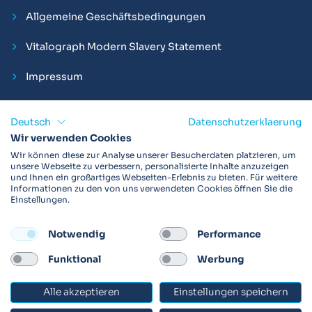
Allgemeine Geschäftsbedingungen
Vitalograph Modern Slavery Statement
Impressum
Deutsch
Datenschutzerklaerung
Wir verwenden Cookies
Vitalograph ist ein internationaler Hersteller von Spirometern,
Wir können diese zur Analyse unserer Besucherdaten platzieren, um
EKGs und Bakterien-Viren-Filtern zur sicheren
unsere Webseite zu verbessern, personalisierte Inhalte anzuzeigen
und Ihnen ein großartiges Webseiten-Erlebnis zu bieten. Für weitere
Lungenfunktionsdiagnostik. Darüber hinaus sind wir weltweit
Informationen zu den von uns verwendeten Cookies öffnen Sie die
als Technologie- und Service-Provider für klinische
Einstellungen.
Arzneimittelstudien und Telemedizinapplikationen aktiv.
Notwendig
Performance
FOLLOW
Funktional
Werbung
Alle akzeptieren
Einstellungen speichern
© 2026 Vitalograph