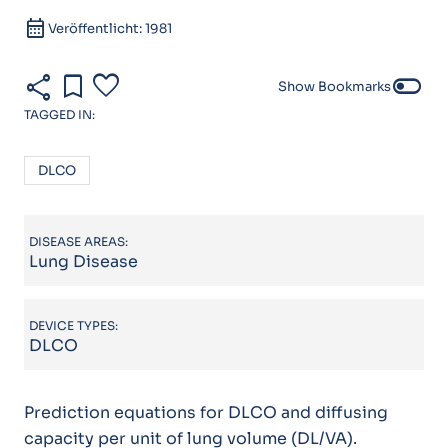
calendar_month
Veröffentlicht: 1981
share
bookmark
favorite
toggle_off
Show Bookmarks
TAGGED IN:
DLCO
DISEASE AREAS:
Lung Disease
DEVICE TYPES:
DLCO
Prediction equations for DLCO and diffusing
capacity per unit of lung volume (DL/VA).