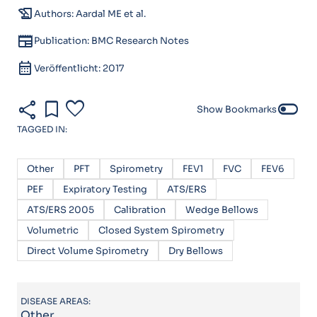
history_edu
Authors: Aardal ME et al.
newspaper
Publication: BMC Research Notes
calendar_month
Veröffentlicht: 2017
share
bookmark
favorite
toggle_off
Show Bookmarks
TAGGED IN:
Other
PFT
Spirometry
FEV1
FVC
FEV6
PEF
Expiratory Testing
ATS/ERS
ATS/ERS 2005
Calibration
Wedge Bellows
Volumetric
Closed System Spirometry
Direct Volume Spirometry
Dry Bellows
DISEASE AREAS:
Other