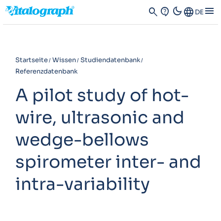
dark_mode
menu
search
contact_support
Language
DE
Startseite
Wissen
Studiendatenbank
Referenzdatenbank
A pilot study of hot-
wire, ultrasonic and
wedge-bellows
spirometer inter- and
intra-variability