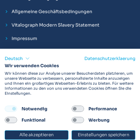
Allgemeine Geschäftsbedingungen
Vitalograph Modern Slavery Statement
Impressum
Deutsch
Datenschutzerklaerung
Wir verwenden Cookies
Vitalograph ist ein internationaler Hersteller von Spirometern,
Wir können diese zur Analyse unserer Besucherdaten platzieren, um
EKGs und Bakterien-Viren-Filtern zur sicheren
unsere Webseite zu verbessern, personalisierte Inhalte anzuzeigen
und Ihnen ein großartiges Webseiten-Erlebnis zu bieten. Für weitere
Lungenfunktionsdiagnostik. Darüber hinaus sind wir weltweit
Informationen zu den von uns verwendeten Cookies öffnen Sie die
als Technologie- und Service-Provider für klinische
Einstellungen.
Arzneimittelstudien und Telemedizinapplikationen aktiv.
Notwendig
Performance
FOLLOW
Funktional
Werbung
Alle akzeptieren
Einstellungen speichern
© 2026 Vitalograph