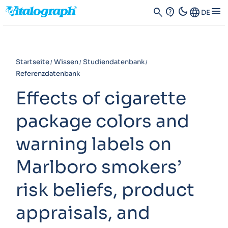
dark_mode
menu
search
contact_support
Language
DE
Startseite
Wissen
Studiendatenbank
Referenzdatenbank
Effects of cigarette
package colors and
warning labels on
Marlboro smokers’
risk beliefs, product
appraisals, and