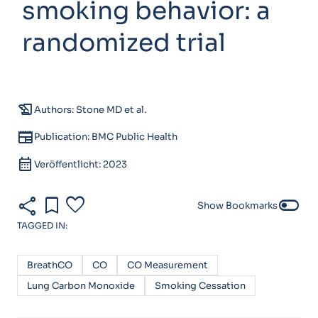
smoking behavior: a
randomized trial
history_edu
Authors: Stone MD et al.
newspaper
Publication: BMC Public Health
calendar_month
Veröffentlicht: 2023
share
bookmark
favorite
toggle_off
Show Bookmarks
TAGGED IN:
BreathCO
CO
CO Measurement
Lung Carbon Monoxide
Smoking Cessation