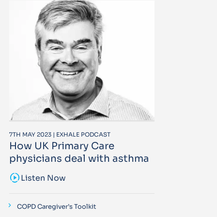
7TH MAY 2023 | EXHALE PODCAST
How UK Primary Care
physicians deal with asthma
sound_sampler
Listen Now
COPD Caregiver’s Toolkit