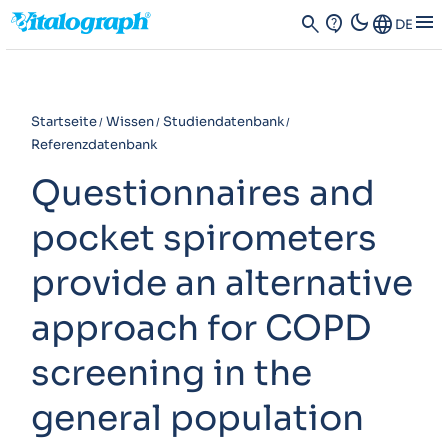
dark_mode
menu
search
contact_support
Language
DE
Startseite
Wissen
Studiendatenbank
Referenzdatenbank
Questionnaires and
pocket spirometers
provide an alternative
approach for COPD
screening in the
general population