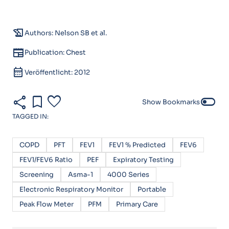
history_edu
Authors: Nelson SB et al.
newspaper
Publication: Chest
calendar_month
Veröffentlicht: 2012
share
bookmark
favorite
toggle_off
Show Bookmarks
TAGGED IN:
COPD
PFT
FEV1
FEV1 % Predicted
FEV6
FEV1/FEV6 Ratio
PEF
Expiratory Testing
Screening
Asma-1
4000 Series
Electronic Respiratory Monitor
Portable
Peak Flow Meter
PFM
Primary Care