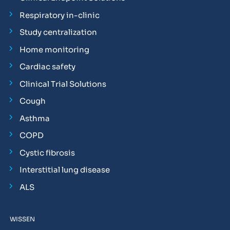
Respiratory in-clinic
Study centralization
Home monitoring
Cardiac safety
Clinical Trial Solutions
Cough
Asthma
COPD
Cystic fibrosis
Interstitial lung disease
ALS
WISSEN