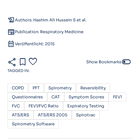
history_edu
Authors: Hashim Ali Hussein S et al.
newspaper
Publication: Respiratory Medicine
calendar_month
Veröffentlicht: 2015
share
bookmark
favorite
toggle_off
Show Bookmarks
TAGGED IN:
COPD
PFT
Spirometry
Reversibility
Questionnaires
CAT
Symptom Scores
FEV1
FVC
FEV1/FVC Ratio
Expiratory Testing
ATS/ERS
ATS/ERS 2005
Spirotrac
Spirometry Software