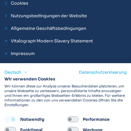
Cookies
Nutzungsbedingungen der Website
Allgemeine Geschäftsbedingungen
Vitalograph Modern Slavery Statement
Impressum
Deutsch
Datenschutzerklaerung
Wir verwenden Cookies
Vitalograph ist ein internationaler Hersteller von Spirometern,
Wir können diese zur Analyse unserer Besucherdaten platzieren, um
EKGs und Bakterien-Viren-Filtern zur sicheren
unsere Webseite zu verbessern, personalisierte Inhalte anzuzeigen
und Ihnen ein großartiges Webseiten-Erlebnis zu bieten. Für weitere
Lungenfunktionsdiagnostik. Darüber hinaus sind wir weltweit
Informationen zu den von uns verwendeten Cookies öffnen Sie die
als Technologie- und Service-Provider für klinische
Einstellungen.
Arzneimittelstudien und Telemedizinapplikationen aktiv.
Notwendig
Performance
FOLLOW
Funktional
Werbung