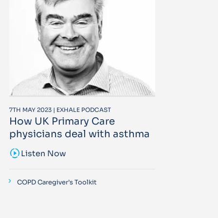
7TH MAY 2023 | EXHALE PODCAST
How UK Primary Care
physicians deal with asthma
sound_sampler
Listen Now
COPD Caregiver’s Toolkit