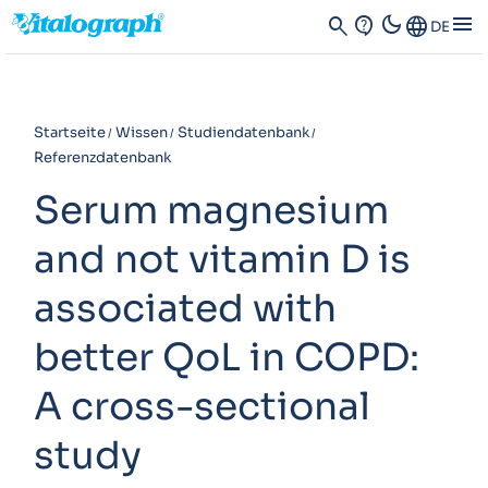
dark_mode
menu
search
contact_support
Language
DE
Startseite
Wissen
Studiendatenbank
Referenzdatenbank
Serum magnesium
and not vitamin D is
associated with
better QoL in COPD:
A cross-sectional
study