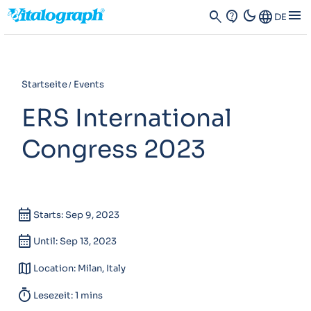
dark_mode
menu
search
contact_support
Language
DE
Startseite
Events
ERS International
Congress 2023
calendar_month
Starts: Sep 9, 2023
calendar_month
Until: Sep 13, 2023
map
Location: Milan, Italy
timer
Lesezeit: 1 mins