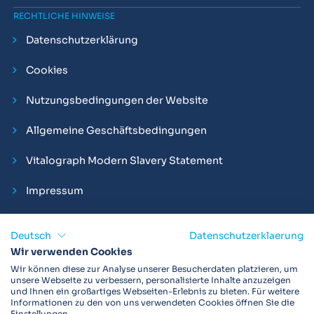
RECHTLICHE HINWEISE
Datenschutzerklärung
Cookies
Nutzungsbedingungen der Website
Allgemeine Geschäftsbedingungen
Vitalograph Modern Slavery Statement
Impressum
Deutsch
Datenschutzerklaerung
Wir verwenden Cookies
Vitalograph ist ein internationaler Hersteller von Spirometern,
Wir können diese zur Analyse unserer Besucherdaten platzieren, um
EKGs und Bakterien-Viren-Filtern zur sicheren
unsere Webseite zu verbessern, personalisierte Inhalte anzuzeigen
und Ihnen ein großartiges Webseiten-Erlebnis zu bieten. Für weitere
Lungenfunktionsdiagnostik. Darüber hinaus sind wir weltweit
Informationen zu den von uns verwendeten Cookies öffnen Sie die
als Technologie- und Service-Provider für klinische
Einstellungen.