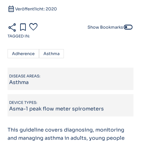
calendar_month
Veröffentlicht: 2020
share
bookmark
favorite
toggle_off
Show Bookmarks
TAGGED IN:
Adherence
Asthma
DISEASE AREAS:
Asthma
DEVICE TYPES:
Asma-1 peak flow meter spirometers
This guideline covers diagnosing, monitoring
and managing asthma in adults, young people