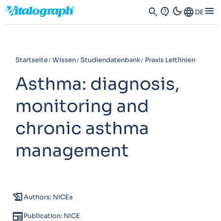
dark_mode
menu
search
contact_support
Language
DE
Startseite
Wissen
Studiendatenbank
Praxis Leitlinien
Asthma: diagnosis,
monitoring and
chronic asthma
management
history_edu
Authors: NICEa
newspaper
Publication: NICE