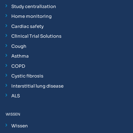
Study centralization
Home monitoring
Cardiac safety
Clinical Trial Solutions
Cough
Asthma
COPD
Cystic fibrosis
Interstitial lung disease
ALS
WISSEN
Wissen