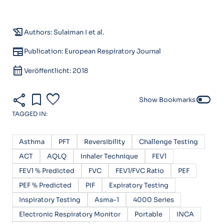
history_edu
Authors: Sulaiman I et al.
newspaper
Publication: European Respiratory Journal
calendar_month
Veröffentlicht: 2018
share
bookmark
favorite
toggle_off
Show Bookmarks
TAGGED IN:
Asthma
PFT
Reversibility
Challenge Testing
ACT
AQLQ
Inhaler Technique
FEV1
FEV1 % Predicted
FVC
FEV1/FVC Ratio
PEF
PEF % Predicted
PIF
Expiratory Testing
Inspiratory Testing
Asma-1
4000 Series
Electronic Respiratory Monitor
Portable
INCA