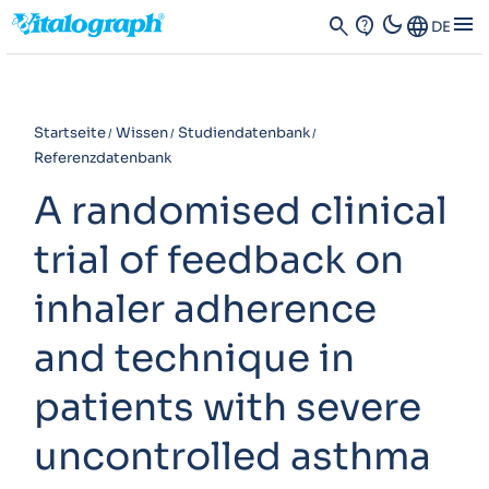
dark_mode
menu
search
contact_support
Language
DE
Startseite
Wissen
Studiendatenbank
Referenzdatenbank
A randomised clinical
trial of feedback on
inhaler adherence
and technique in
patients with severe
uncontrolled asthma