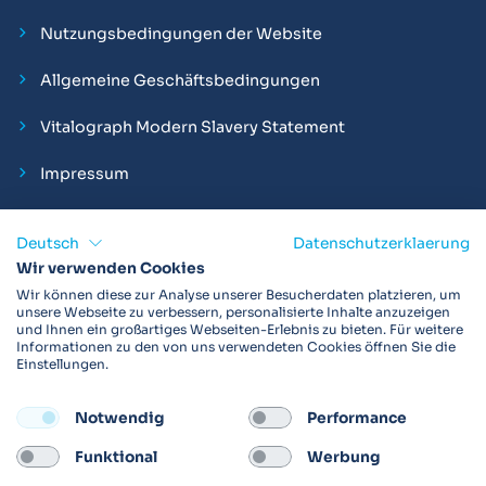
Nutzungsbedingungen der Website
Allgemeine Geschäftsbedingungen
Vitalograph Modern Slavery Statement
Impressum
Deutsch
Datenschutzerklaerung
Wir verwenden Cookies
Vitalograph ist ein internationaler Hersteller von Spirometern,
Wir können diese zur Analyse unserer Besucherdaten platzieren, um
EKGs und Bakterien-Viren-Filtern zur sicheren
unsere Webseite zu verbessern, personalisierte Inhalte anzuzeigen
und Ihnen ein großartiges Webseiten-Erlebnis zu bieten. Für weitere
Lungenfunktionsdiagnostik. Darüber hinaus sind wir weltweit
Informationen zu den von uns verwendeten Cookies öffnen Sie die
als Technologie- und Service-Provider für klinische
Einstellungen.
Arzneimittelstudien und Telemedizinapplikationen aktiv.
Notwendig
Performance
FOLLOW
Funktional
Werbung