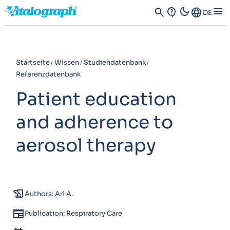
dark_mode
menu
search
contact_support
Language
DE
Startseite
Wissen
Studiendatenbank
Referenzdatenbank
Patient education
and adherence to
aerosol therapy
history_edu
Authors: Ari A.
newspaper
Publication: Respiratory Care