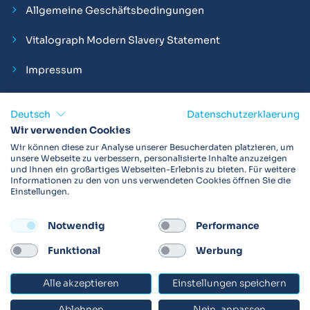
Allgemeine Geschäftsbedingungen
Vitalograph Modern Slavery Statement
Impressum
Deutsch
Datenschutzerklaerung
Wir verwenden Cookies
Vitalograph ist ein internationaler Hersteller von Spirometern,
Wir können diese zur Analyse unserer Besucherdaten platzieren, um
EKGs und Bakterien-Viren-Filtern zur sicheren
unsere Webseite zu verbessern, personalisierte Inhalte anzuzeigen
und Ihnen ein großartiges Webseiten-Erlebnis zu bieten. Für weitere
Lungenfunktionsdiagnostik. Darüber hinaus sind wir weltweit
Informationen zu den von uns verwendeten Cookies öffnen Sie die
als Technologie- und Service-Provider für klinische
Einstellungen.
Arzneimittelstudien und Telemedizinapplikationen aktiv.
Notwendig
Performance
FOLLOW
Funktional
Werbung
Alle akzeptieren
Einstellungen speichern
© 2026 Vitalograph
Ablehnen
Nein, anpassen