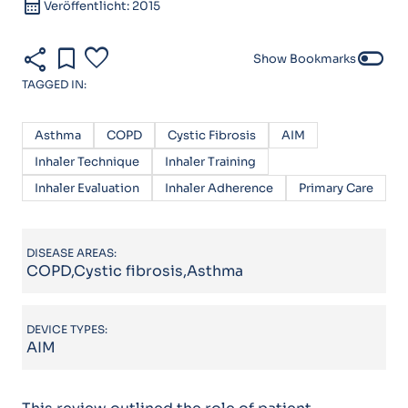
calendar_month
Veröffentlicht: 2015
share
bookmark
favorite
toggle_off
Show Bookmarks
TAGGED IN:
Asthma
COPD
Cystic Fibrosis
AIM
Inhaler Technique
Inhaler Training
Inhaler Evaluation
Inhaler Adherence
Primary Care
DISEASE AREAS:
COPD,Cystic fibrosis,Asthma
DEVICE TYPES:
AIM