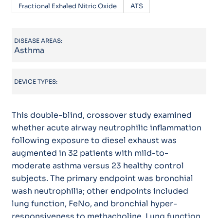
Fractional Exhaled Nitric Oxide
ATS
DISEASE AREAS:
Asthma
DEVICE TYPES:
This double-blind, crossover study examined
whether acute airway neutrophilic inflammation
following exposure to diesel exhaust was
augmented in 32 patients with mild-to-
moderate asthma versus 23 healthy control
subjects. The primary endpoint was bronchial
wash neutrophilia; other endpoints included
lung function, FeNo, and bronchial hyper-
responsiveness to methacholine. Lung function