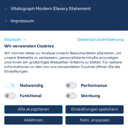
Vitalograph Modern Slavery Statement
Impressum
Deutsch
Datenschutzerklaerung
Wir verwenden Cookies
Vitalograph ist ein internationaler Hersteller von Spirometern,
Wir können diese zur Analyse unserer Besucherdaten platzieren, um
EKGs und Bakterien-Viren-Filtern zur sicheren
unsere Webseite zu verbessern, personalisierte Inhalte anzuzeigen
und Ihnen ein großartiges Webseiten-Erlebnis zu bieten. Für weitere
Lungenfunktionsdiagnostik. Darüber hinaus sind wir weltweit
Informationen zu den von uns verwendeten Cookies öffnen Sie die
als Technologie- und Service-Provider für klinische
Einstellungen.
Arzneimittelstudien und Telemedizinapplikationen aktiv.
Notwendig
Performance
FOLLOW
Funktional
Werbung
Alle akzeptieren
Einstellungen speichern
© 2026 Vitalograph
Ablehnen
Nein, anpassen