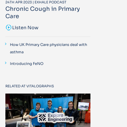
24TH APR 2023 | EXHALE PODCAST
Chronic Cough in Primary
Care
sound_sampler
Listen Now
How UK Primary Care physicians deal with
asthma
Introducing FeNO
RELATED AT VITALOGRAPHS