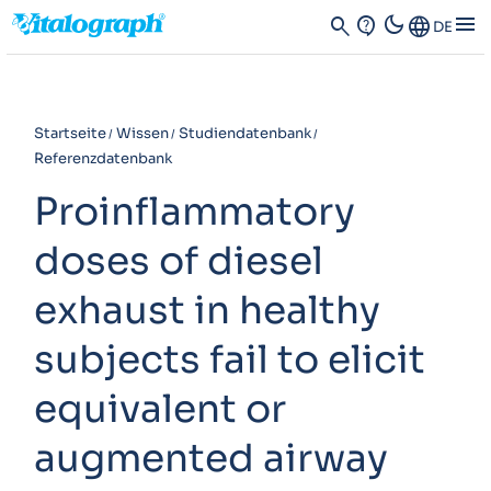
dark_mode
menu
search
contact_support
Language
DE
Startseite
Wissen
Studiendatenbank
Referenzdatenbank
Proinflammatory
doses of diesel
exhaust in healthy
subjects fail to elicit
equivalent or
augmented airway