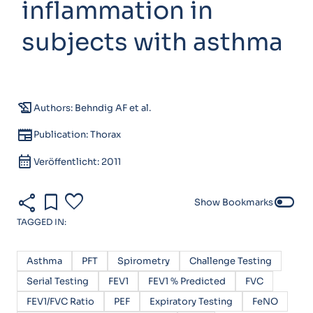
inflammation in
subjects with asthma
history_edu
Authors: Behndig AF et al.
newspaper
Publication: Thorax
calendar_month
Veröffentlicht: 2011
share
bookmark
favorite
toggle_off
Show Bookmarks
TAGGED IN:
Asthma
PFT
Spirometry
Challenge Testing
Serial Testing
FEV1
FEV1 % Predicted
FVC
FEV1/FVC Ratio
PEF
Expiratory Testing
FeNO