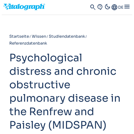
dark_mode
menu
search
contact_support
Language
DE
Startseite
Wissen
Studiendatenbank
Referenzdatenbank
Psychological
distress and chronic
obstructive
pulmonary disease in
the Renfrew and
Paisley (MIDSPAN)