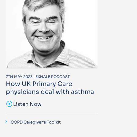
7TH MAY 2023 | EXHALE PODCAST
How UK Primary Care
physicians deal with asthma
sound_sampler
Listen Now
COPD Caregiver’s Toolkit