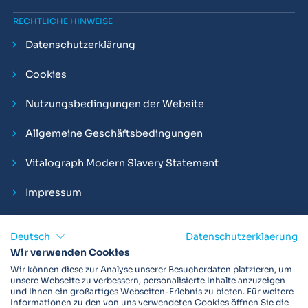
RECHTLICHE HINWEISE
Datenschutzerklärung
Cookies
Nutzungsbedingungen der Website
Allgemeine Geschäftsbedingungen
Vitalograph Modern Slavery Statement
Impressum
Deutsch
Datenschutzerklaerung
Wir verwenden Cookies
Vitalograph ist ein internationaler Hersteller von Spirometern,
Wir können diese zur Analyse unserer Besucherdaten platzieren, um
EKGs und Bakterien-Viren-Filtern zur sicheren
unsere Webseite zu verbessern, personalisierte Inhalte anzuzeigen
und Ihnen ein großartiges Webseiten-Erlebnis zu bieten. Für weitere
Lungenfunktionsdiagnostik. Darüber hinaus sind wir weltweit
Informationen zu den von uns verwendeten Cookies öffnen Sie die