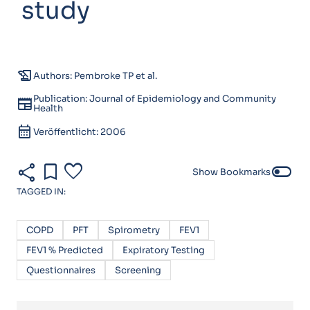
study
history_edu
Authors: Pembroke TP et al.
Publication: Journal of Epidemiology and Community
newspaper
Health
calendar_month
Veröffentlicht: 2006
share
bookmark
favorite
toggle_off
Show Bookmarks
TAGGED IN:
COPD
PFT
Spirometry
FEV1
FEV1 % Predicted
Expiratory Testing
Questionnaires
Screening