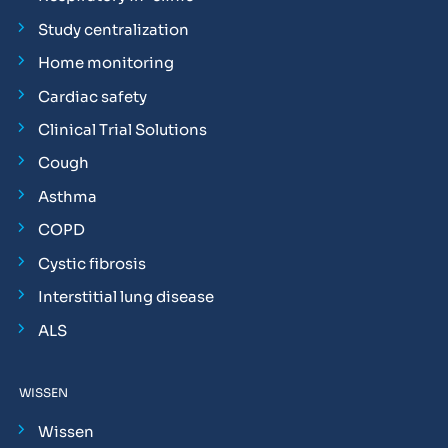
Study centralization
Home monitoring
Cardiac safety
Clinical Trial Solutions
Cough
Asthma
COPD
Cystic fibrosis
Interstitial lung disease
ALS
WISSEN
Wissen