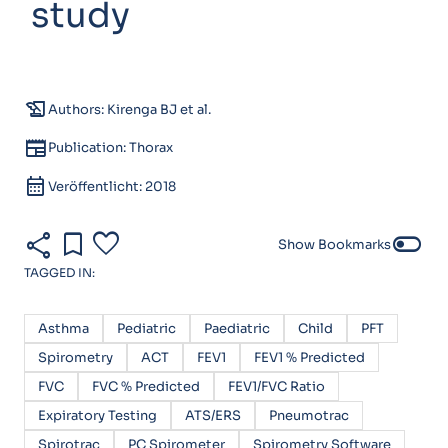
study
history_edu
Authors: Kirenga BJ et al.
newspaper
Publication: Thorax
calendar_month
Veröffentlicht: 2018
share
bookmark
favorite
toggle_off
Show Bookmarks
TAGGED IN:
Asthma
Pediatric
Paediatric
Child
PFT
Spirometry
ACT
FEV1
FEV1 % Predicted
FVC
FVC % Predicted
FEV1/FVC Ratio
Expiratory Testing
ATS/ERS
Pneumotrac
Spirotrac
PC Spirometer
Spirometry Software