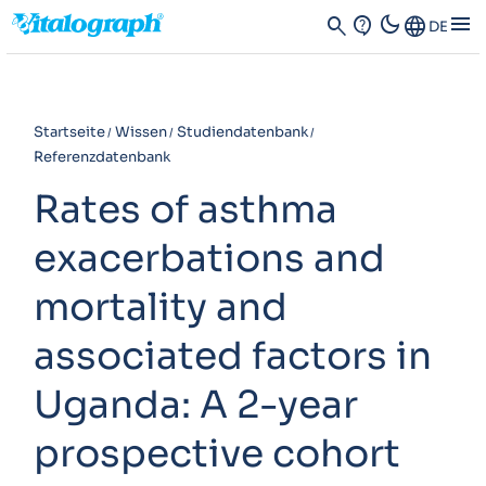
dark_mode
menu
search
contact_support
Language
DE
Startseite
Wissen
Studiendatenbank
Referenzdatenbank
Rates of asthma
exacerbations and
mortality and
associated factors in
Uganda: A 2-year
prospective cohort