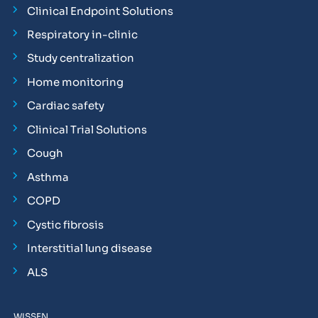
Clinical Endpoint Solutions
Respiratory in-clinic
Study centralization
Home monitoring
Cardiac safety
Clinical Trial Solutions
Cough
Asthma
COPD
Cystic fibrosis
Interstitial lung disease
ALS
WISSEN