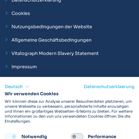
Cookies
Nutzungsbedingungen der Website
Allgemeine Geschäftsbedingungen
Vitalograph Modern Slavery Statement
Impressum
Deutsch
Datenschutzerklaerung
Wir verwenden Cookies
Vitalograph ist ein internationaler Hersteller von Spirometern,
Wir können diese zur Analyse unserer Besucherdaten platzieren, um
EKGs und Bakterien-Viren-Filtern zur sicheren
unsere Webseite zu verbessern, personalisierte Inhalte anzuzeigen
und Ihnen ein großartiges Webseiten-Erlebnis zu bieten. Für weitere
Lungenfunktionsdiagnostik. Darüber hinaus sind wir weltweit
Informationen zu den von uns verwendeten Cookies öffnen Sie die
als Technologie- und Service-Provider für klinische
Einstellungen.
Arzneimittelstudien und Telemedizinapplikationen aktiv.
Notwendig
Performance
FOLLOW