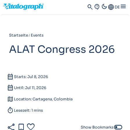
dark_mode
menu
search
contact_support
Language
DE
Startseite
Events
ALAT Congress 2026
calendar_month
Starts: Jul 8, 2026
calendar_month
Until: Jul 11, 2026
map
Location: Cartagena, Colombia
timer
Lesezeit: 1 mins
share
bookmark
favorite
toggle_off
Show Bookmarks