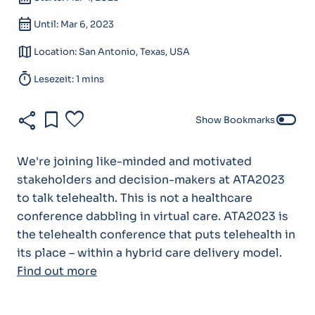
calendar_month
Until: Mar 6, 2023
map
Location: San Antonio, Texas, USA
timer
Lesezeit: 1 mins
share
bookmark
favorite
toggle_off
Show Bookmarks
We're joining like-minded and motivated
stakeholders and decision-makers at ATA2023
to talk telehealth. This is not a healthcare
conference dabbling in virtual care. ATA2023 is
the telehealth conference that puts telehealth in
its place – within a hybrid care delivery model.
Find out more