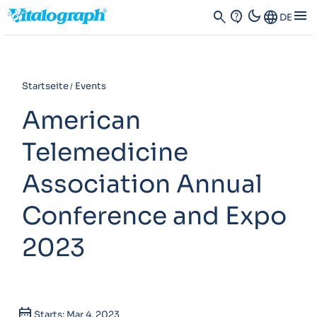
dark_mode
menu
search
contact_support
Language
DE
Startseite
Events
American
Telemedicine
Association Annual
Conference and Expo
2023
calendar_month
Starts: Mar 4, 2023