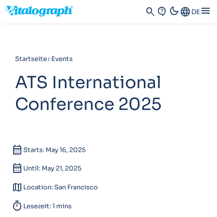
dark_mode
menu
search
contact_support
Language
DE
Startseite
Events
ATS International
Conference 2025
calendar_month
Starts: May 16, 2025
calendar_month
Until: May 21, 2025
map
Location: San Francisco
timer
Lesezeit: 1 mins