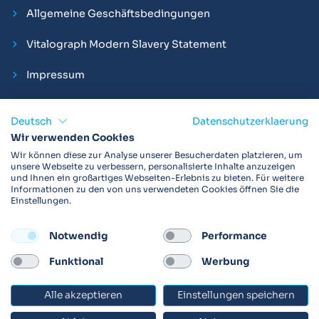
Allgemeine Geschäftsbedingungen
Vitalograph Modern Slavery Statement
Impressum
Deutsch
Datenschutzerklaerung
Wir verwenden Cookies
Vitalograph ist ein internationaler Hersteller von Spirometern,
Wir können diese zur Analyse unserer Besucherdaten platzieren, um
EKGs und Bakterien-Viren-Filtern zur sicheren
unsere Webseite zu verbessern, personalisierte Inhalte anzuzeigen
und Ihnen ein großartiges Webseiten-Erlebnis zu bieten. Für weitere
Lungenfunktionsdiagnostik. Darüber hinaus sind wir weltweit
Informationen zu den von uns verwendeten Cookies öffnen Sie die
als Technologie- und Service-Provider für klinische
Einstellungen.
Arzneimittelstudien und Telemedizinapplikationen aktiv.
Notwendig
Performance
FOLLOW
Funktional
Werbung
Alle akzeptieren
Einstellungen speichern
© 2026 Vitalograph