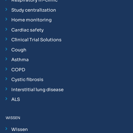
Study centralization
Home monitoring
Cardiac safety
Clinical Trial Solutions
Cough
Asthma
COPD
Cystic fibrosis
Interstitial lung disease
ALS
WISSEN
Wissen