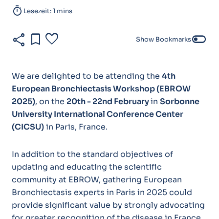
timer
Lesezeit: 1 mins
share
bookmark
favorite
toggle_off
Show Bookmarks
We are delighted to be attending the
4th
European Bronchiectasis Workshop (EBROW
2025)
, on the
20th - 22nd February
in
Sorbonne
University International Conference Center
(CICSU)
in Paris, France.
In addition to the standard objectives of
updating and educating the scientific
community at EBROW, gathering European
Bronchiectasis experts in Paris in 2025 could
provide significant value by strongly advocating
for greater recognition of the disease in France