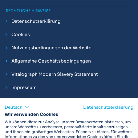
RECHTLICHE HINWEISE
Datenschutzerklärung
Cookies
Nutzungsbedingungen der Website
Allgemeine Geschäftsbedingungen
Vitalograph Modern Slavery Statement
Impressum
Deutsch
Datenschutzerklaerung
Wir verwenden Cookies
Vitalograph ist ein internationaler Hersteller von Spirometern,
Wir können diese zur Analyse unserer Besucherdaten platzieren, um
EKGs und Bakterien-Viren-Filtern zur sicheren
unsere Webseite zu verbessern, personalisierte Inhalte anzuzeigen
und Ihnen ein großartiges Webseiten-Erlebnis zu bieten. Für weitere
Lungenfunktionsdiagnostik. Darüber hinaus sind wir weltweit
Informationen zu den von uns verwendeten Cookies öffnen Sie die