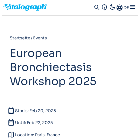
dark_mode
menu
search
contact_support
Language
DE
Startseite
Events
European
Bronchiectasis
Workshop 2025
calendar_month
Starts: Feb 20, 2025
calendar_month
Until: Feb 22, 2025
map
Location: Paris, France