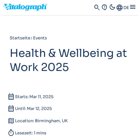
dark_mode
menu
search
contact_support
Language
DE
Startseite
Events
Health & Wellbeing at
Work 2025
calendar_month
Starts: Mar 11, 2025
calendar_month
Until: Mar 12, 2025
map
Location: Birmingham, UK
timer
Lesezeit: 1 mins