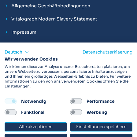
Allgemeine Geschäftsbedingungen
Vitalograph Modern Slavery Statement
Impressum
Deutsch
Datenschutzerklaerung
Wir verwenden Cookies
Vitalograph ist ein internationaler Hersteller von Spirometern,
Wir können diese zur Analyse unserer Besucherdaten platzieren, um
EKGs und Bakterien-Viren-Filtern zur sicheren
unsere Webseite zu verbessern, personalisierte Inhalte anzuzeigen
und Ihnen ein großartiges Webseiten-Erlebnis zu bieten. Für weitere
Lungenfunktionsdiagnostik. Darüber hinaus sind wir weltweit
Informationen zu den von uns verwendeten Cookies öffnen Sie die
als Technologie- und Service-Provider für klinische
Einstellungen.
Arzneimittelstudien und Telemedizinapplikationen aktiv.
Notwendig
Performance
FOLLOW
Funktional
Werbung
Alle akzeptieren
Einstellungen speichern
© 2026 Vitalograph