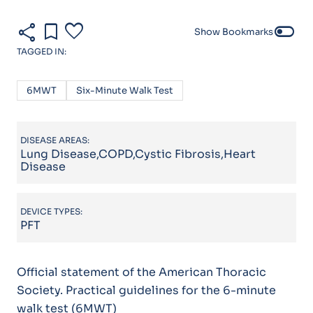
share
bookmark
favorite
toggle_off
Show Bookmarks
TAGGED IN:
6MWT
Six-Minute Walk Test
DISEASE AREAS:
Lung Disease,COPD,Cystic Fibrosis,Heart
Disease
DEVICE TYPES:
PFT
Official statement of the American Thoracic
Society. Practical guidelines for the 6-minute
walk test (6MWT)