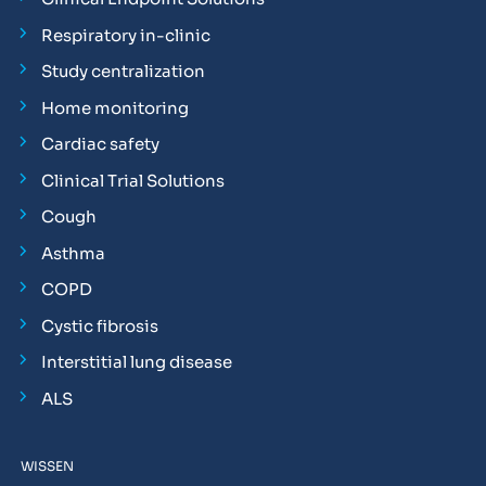
Respiratory in-clinic
Study centralization
Home monitoring
Cardiac safety
Clinical Trial Solutions
Cough
Asthma
COPD
Cystic fibrosis
Interstitial lung disease
ALS
WISSEN