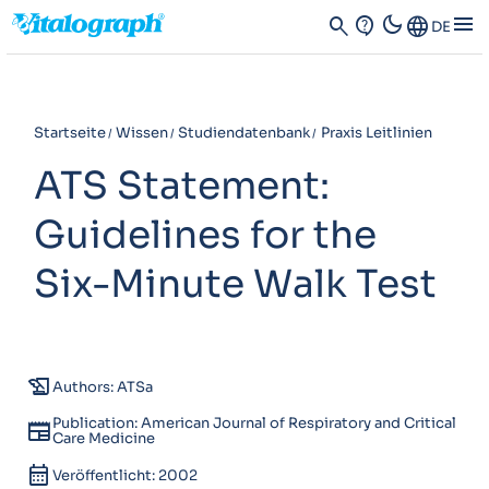
dark_mode
menu
search
contact_support
Language
DE
Startseite
Wissen
Studiendatenbank
Praxis Leitlinien
ATS Statement:
Guidelines for the
Six-Minute Walk Test
history_edu
Authors: ATSa
Publication: American Journal of Respiratory and Critical
newspaper
Care Medicine
calendar_month
Veröffentlicht: 2002