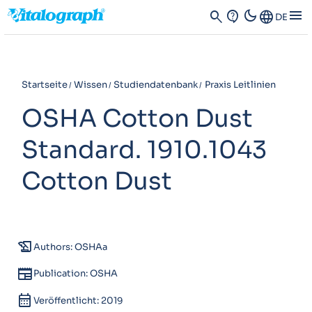
dark_mode
menu
search
contact_support
Language
DE
Startseite
Wissen
Studiendatenbank
Praxis Leitlinien
OSHA Cotton Dust
Standard. 1910.1043
Cotton Dust
history_edu
Authors: OSHAa
newspaper
Publication: OSHA
calendar_month
Veröffentlicht: 2019