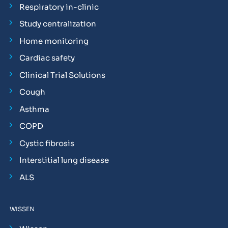
Respiratory in-clinic
Study centralization
Home monitoring
Cardiac safety
Clinical Trial Solutions
Cough
Asthma
COPD
Cystic fibrosis
Interstitial lung disease
ALS
WISSEN