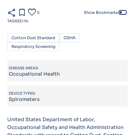
share
bookmark
favorite
toggle_off
5
Show Bookmarks
TAGGED IN:
Cotton Dust Standard
OSHA
Respiratory Screening
DISEASE AREAS:
Occupational Health
DEVICE TYPES:
Spirometers
United States Department of Labor,
Occupational Safety and Health Administration