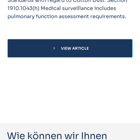
Standards with regard to Cotton Dust. Section
1910.1043(h) Medical surveillance includes
pulmonary function assessment requirements.
chevron_right
VIEW ARTICLE
Wie können wir Ihnen