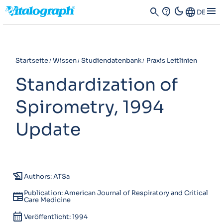
dark_mode
menu
search
contact_support
Language
DE
Startseite
Wissen
Studiendatenbank
Praxis Leitlinien
Standardization of
Spirometry, 1994
Update
history_edu
Authors: ATSa
Publication: American Journal of Respiratory and Critical
newspaper
Care Medicine
calendar_month
Veröffentlicht: 1994