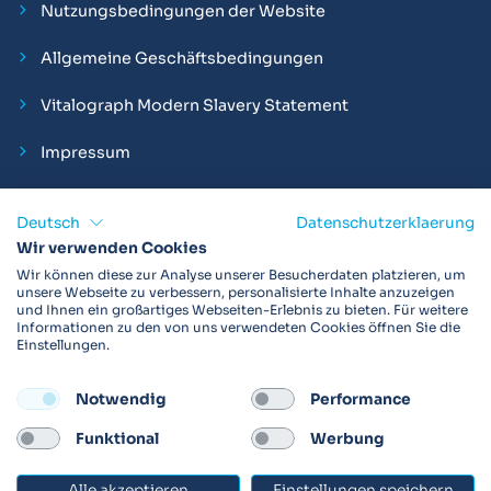
Nutzungsbedingungen der Website
Allgemeine Geschäftsbedingungen
Vitalograph Modern Slavery Statement
Impressum
Deutsch
Datenschutzerklaerung
Wir verwenden Cookies
Vitalograph ist ein internationaler Hersteller von Spirometern,
Wir können diese zur Analyse unserer Besucherdaten platzieren, um
EKGs und Bakterien-Viren-Filtern zur sicheren
unsere Webseite zu verbessern, personalisierte Inhalte anzuzeigen
und Ihnen ein großartiges Webseiten-Erlebnis zu bieten. Für weitere
Lungenfunktionsdiagnostik. Darüber hinaus sind wir weltweit
Informationen zu den von uns verwendeten Cookies öffnen Sie die
als Technologie- und Service-Provider für klinische
Einstellungen.
Arzneimittelstudien und Telemedizinapplikationen aktiv.
Notwendig
Performance
FOLLOW
Funktional
Werbung
Alle akzeptieren
Einstellungen speichern