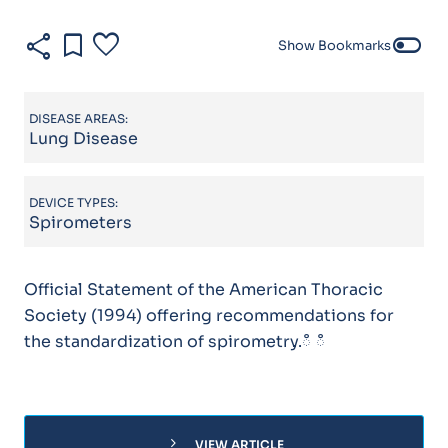
share
bookmark
favorite
toggle_off
Show Bookmarks
DISEASE AREAS:
Lung Disease
DEVICE TYPES:
Spirometers
Official Statement of the American Thoracic
Society (1994) offering recommendations for
the standardization of spirometry.ഀ ഀ
chevron_right
VIEW ARTICLE