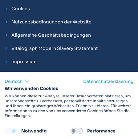
Cookies
Nutzungsbedingungen der Website
Allgemeine Geschäftsbedingungen
Vitalograph Modern Slavery Statement
Impressum
Deutsch
Datenschutzerklaerung
Wir verwenden Cookies
Vitalograph ist ein internationaler Hersteller von Spirometern,
Wir können diese zur Analyse unserer Besucherdaten platzieren, um
EKGs und Bakterien-Viren-Filtern zur sicheren
unsere Webseite zu verbessern, personalisierte Inhalte anzuzeigen
und Ihnen ein großartiges Webseiten-Erlebnis zu bieten. Für weitere
Lungenfunktionsdiagnostik. Darüber hinaus sind wir weltweit
Informationen zu den von uns verwendeten Cookies öffnen Sie die
als Technologie- und Service-Provider für klinische
Einstellungen.
Arzneimittelstudien und Telemedizinapplikationen aktiv.
Notwendig
Performance
FOLLOW