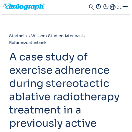
dark_mode
menu
search
contact_support
Language
DE
Startseite
Wissen
Studiendatenbank
Referenzdatenbank
A case study of
exercise adherence
during stereotactic
ablative radiotherapy
treatment in a
previously active