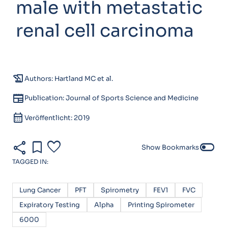
male with metastatic
renal cell carcinoma
history_edu
Authors: Hartland MC et al.
newspaper
Publication: Journal of Sports Science and Medicine
calendar_month
Veröffentlicht: 2019
share
bookmark
favorite
toggle_off
Show Bookmarks
TAGGED IN:
Lung Cancer
PFT
Spirometry
FEV1
FVC
Expiratory Testing
Alpha
Printing Spirometer
6000