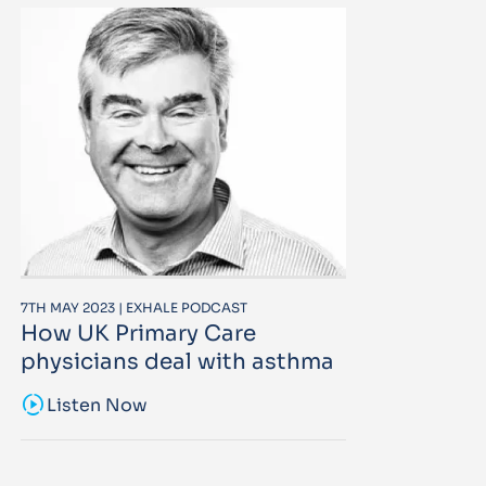
7TH MAY 2023 | EXHALE PODCAST
How UK Primary Care
physicians deal with asthma
sound_sampler
Listen Now