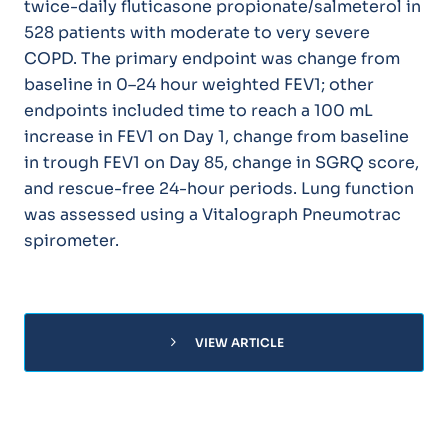
twice-daily fluticasone propionate/salmeterol in
528 patients with moderate to very severe
COPD. The primary endpoint was change from
baseline in 0–24 hour weighted FEV1; other
endpoints included time to reach a 100 mL
increase in FEV1 on Day 1, change from baseline
in trough FEV1 on Day 85, change in SGRQ score,
and rescue-free 24-hour periods. Lung function
was assessed using a Vitalograph Pneumotrac
spirometer.
chevron_right
VIEW ARTICLE