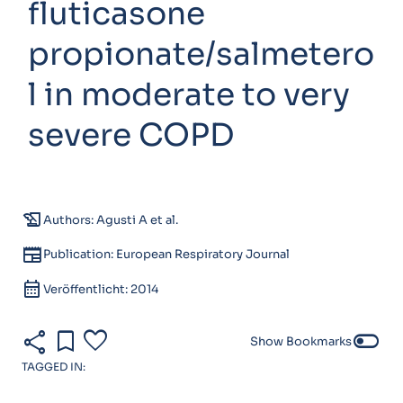
fluticasone
propionate/salmetero
l in moderate to very
severe COPD
history_edu
Authors: Agusti A et al.
newspaper
Publication: European Respiratory Journal
calendar_month
Veröffentlicht: 2014
share
bookmark
favorite
toggle_off
Show Bookmarks
TAGGED IN: