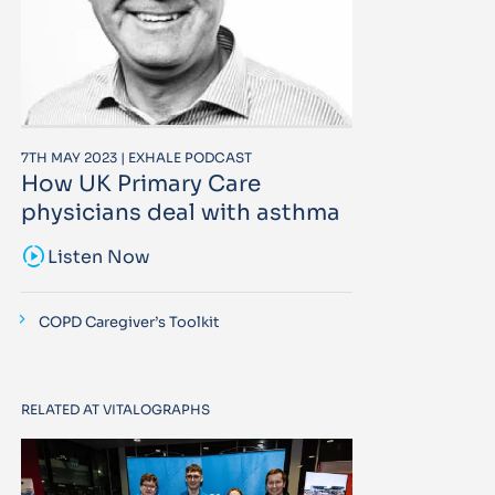
7TH MAY 2023 | EXHALE PODCAST
How UK Primary Care
physicians deal with asthma
sound_sampler
Listen Now
COPD Caregiver’s Toolkit
RELATED AT VITALOGRAPHS