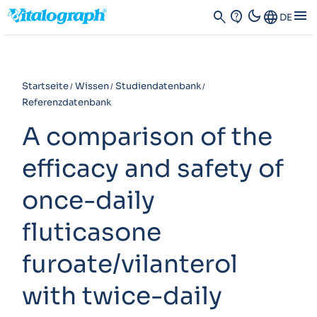
dark_mode
menu
search
contact_support
Language
DE
Startseite
Wissen
Studiendatenbank
Referenzdatenbank
A comparison of the
efficacy and safety of
once-daily
fluticasone
furoate/vilanterol
with twice-daily