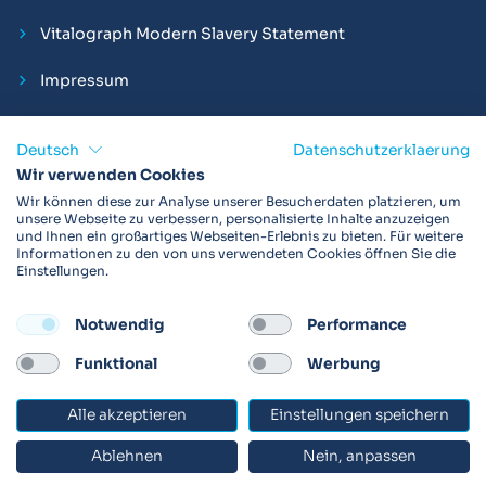
Vitalograph Modern Slavery Statement
Impressum
Deutsch
Datenschutzerklaerung
Wir verwenden Cookies
Vitalograph ist ein internationaler Hersteller von Spirometern,
Wir können diese zur Analyse unserer Besucherdaten platzieren, um
EKGs und Bakterien-Viren-Filtern zur sicheren
unsere Webseite zu verbessern, personalisierte Inhalte anzuzeigen
und Ihnen ein großartiges Webseiten-Erlebnis zu bieten. Für weitere
Lungenfunktionsdiagnostik. Darüber hinaus sind wir weltweit
Informationen zu den von uns verwendeten Cookies öffnen Sie die
als Technologie- und Service-Provider für klinische
Einstellungen.
Arzneimittelstudien und Telemedizinapplikationen aktiv.
Notwendig
Performance
FOLLOW
Funktional
Werbung
Alle akzeptieren
Einstellungen speichern
© 2026 Vitalograph
Ablehnen
Nein, anpassen