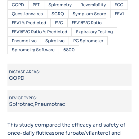
COPD
PFT
Spirometry
Reversibility
ECG
Questionnaires
SGRQ
Symptom Score
FEV1
FEV1 % Predicted
FVC
FEV1/FVC Ratio
FEV1/FVC Ratio % Predicted
Expiratory Testing
Pneumotrac
Spirotrac
PC Spirometer
Spirometry Software
6800
DISEASE AREAS:
COPD
DEVICE TYPES:
Spirotrac,Pneumotrac
This study compared the efficacy and safety of
once-daily fluticasone furoate/vilanterol and