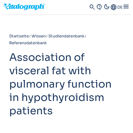
dark_mode
menu
search
contact_support
Language
DE
Startseite
Wissen
Studiendatenbank
Referenzdatenbank
Association of
visceral fat with
pulmonary function
in hypothyroidism
patients