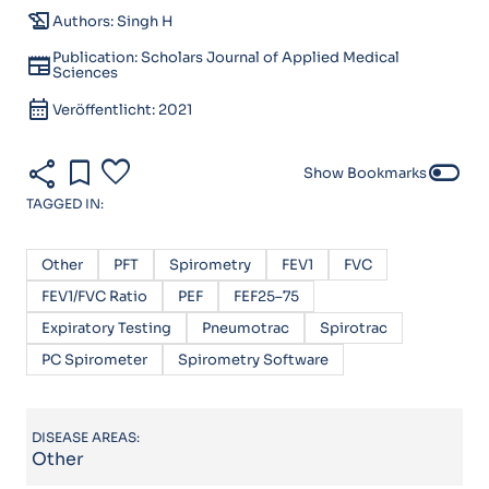
history_edu
Authors: Singh H
Publication: Scholars Journal of Applied Medical
newspaper
Sciences
calendar_month
Veröffentlicht: 2021
share
bookmark
favorite
toggle_off
Show Bookmarks
TAGGED IN:
Other
PFT
Spirometry
FEV1
FVC
FEV1/FVC Ratio
PEF
FEF25–75
Expiratory Testing
Pneumotrac
Spirotrac
PC Spirometer
Spirometry Software
DISEASE AREAS:
Other