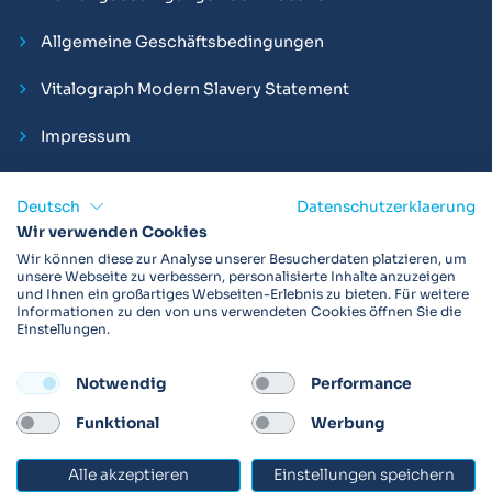
Allgemeine Geschäftsbedingungen
Vitalograph Modern Slavery Statement
Impressum
Deutsch
Datenschutzerklaerung
Wir verwenden Cookies
Vitalograph ist ein internationaler Hersteller von Spirometern,
Wir können diese zur Analyse unserer Besucherdaten platzieren, um
EKGs und Bakterien-Viren-Filtern zur sicheren
unsere Webseite zu verbessern, personalisierte Inhalte anzuzeigen
und Ihnen ein großartiges Webseiten-Erlebnis zu bieten. Für weitere
Lungenfunktionsdiagnostik. Darüber hinaus sind wir weltweit
Informationen zu den von uns verwendeten Cookies öffnen Sie die
als Technologie- und Service-Provider für klinische
Einstellungen.
Arzneimittelstudien und Telemedizinapplikationen aktiv.
Notwendig
Performance
FOLLOW
Funktional
Werbung
Alle akzeptieren
Einstellungen speichern
© 2026 Vitalograph