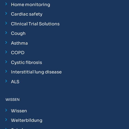
Home monitoring
Cardiac safety
Clinical Trial Solutions
Cough
Asthma
COPD
Cystic fibrosis
Interstitial lung disease
ALS
WISSEN
Wissen
Weiterbildung