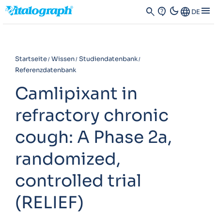
dark_mode
menu
search
contact_support
Language
DE
Startseite
Wissen
Studiendatenbank
Referenzdatenbank
Camlipixant in
refractory chronic
cough: A Phase 2a,
randomized,
controlled trial
(RELIEF)