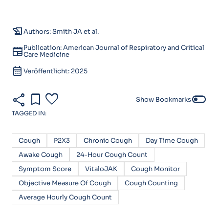
history_edu
Authors: Smith JA et al.
Publication: American Journal of Respiratory and Critical
newspaper
Care Medicine
calendar_month
Veröffentlicht: 2025
share
bookmark
favorite
toggle_off
Show Bookmarks
TAGGED IN:
Cough
P2X3
Chronic Cough
Day Time Cough
Awake Cough
24-Hour Cough Count
Symptom Score
VitaloJAK
Cough Monitor
Objective Measure Of Cough
Cough Counting
Average Hourly Cough Count