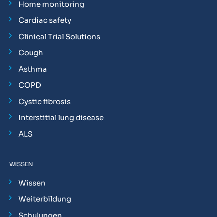
Home monitoring
Cardiac safety
Clinical Trial Solutions
Cough
Asthma
COPD
Cystic fibrosis
Interstitial lung disease
ALS
WISSEN
Wissen
Weiterbildung
Schulungen