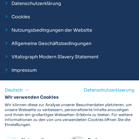
Datenschutzerklärung
Cookies
Nutzungsbedingungen der Website
Allgemeine Geschäftsbedingungen
Vitalograph Modern Slavery Statement
Impressum
Deutsch
Datenschutzerklaerung
Wir verwenden Cookies
Vitalograph ist ein internationaler Hersteller von Spirometern,
Wir können diese zur Analyse unserer Besucherdaten platzieren, um
EKGs und Bakterien-Viren-Filtern zur sicheren
unsere Webseite zu verbessern, personalisierte Inhalte anzuzeigen
und Ihnen ein großartiges Webseiten-Erlebnis zu bieten. Für weitere
Lungenfunktionsdiagnostik. Darüber hinaus sind wir weltweit
Informationen zu den von uns verwendeten Cookies öffnen Sie die
als Technologie- und Service-Provider für klinische
Einstellungen.
Arzneimittelstudien und Telemedizinapplikationen aktiv.