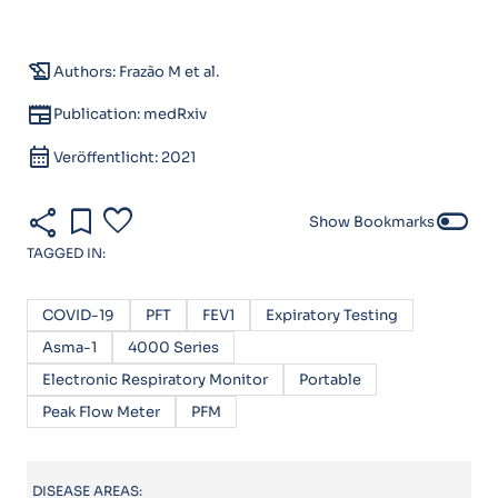
history_edu
Authors: Frazão M et al.
newspaper
Publication: medRxiv
calendar_month
Veröffentlicht: 2021
share
bookmark
favorite
toggle_off
Show Bookmarks
TAGGED IN:
COVID-19
PFT
FEV1
Expiratory Testing
Asma-1
4000 Series
Electronic Respiratory Monitor
Portable
Peak Flow Meter
PFM
DISEASE AREAS: