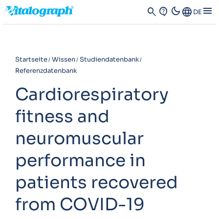
dark_mode
menu
search
contact_support
Language
DE
Startseite
Wissen
Studiendatenbank
Referenzdatenbank
Cardiorespiratory
fitness and
neuromuscular
performance in
patients recovered
from COVID-19