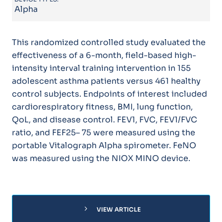
Alpha
This randomized controlled study evaluated the
effectiveness of a 6-month, field-based high-
intensity interval training intervention in 155
adolescent asthma patients versus 461 healthy
control subjects. Endpoints of interest included
cardiorespiratory fitness, BMI, lung function,
QoL, and disease control. FEV1, FVC, FEV1/FVC
ratio, and FEF25– 75 were measured using the
portable Vitalograph Alpha spirometer. FeNO
was measured using the NIOX MINO device.
chevron_right
VIEW ARTICLE