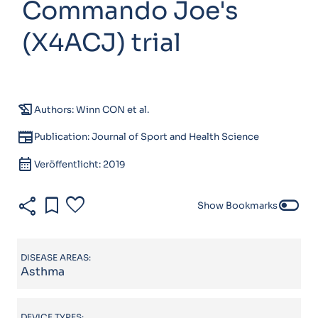
Commando Joe's
(X4ACJ) trial
history_edu
Authors: Winn CON et al.
newspaper
Publication: Journal of Sport and Health Science
calendar_month
Veröffentlicht: 2019
share
bookmark
favorite
toggle_off
Show Bookmarks
DISEASE AREAS:
Asthma
DEVICE TYPES: