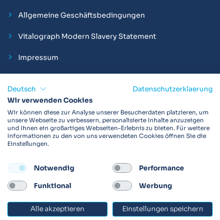
Allgemeine Geschäftsbedingungen
Vitalograph Modern Slavery Statement
Impressum
Deutsch
Datenschutzerklaerung
Wir verwenden Cookies
Vitalograph ist ein internationaler Hersteller von Spirometern,
Wir können diese zur Analyse unserer Besucherdaten platzieren, um
EKGs und Bakterien-Viren-Filtern zur sicheren
unsere Webseite zu verbessern, personalisierte Inhalte anzuzeigen
und Ihnen ein großartiges Webseiten-Erlebnis zu bieten. Für weitere
Lungenfunktionsdiagnostik. Darüber hinaus sind wir weltweit
Informationen zu den von uns verwendeten Cookies öffnen Sie die
als Technologie- und Service-Provider für klinische
Einstellungen.
Arzneimittelstudien und Telemedizinapplikationen aktiv.
Notwendig
Performance
FOLLOW
Funktional
Werbung
Alle akzeptieren
Einstellungen speichern
© 2026 Vitalograph