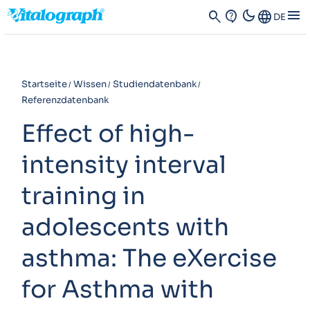
dark_mode
menu
search
contact_support
Language
DE
Startseite
Wissen
Studiendatenbank
Referenzdatenbank
Effect of high-
intensity interval
training in
adolescents with
asthma: The eXercise
for Asthma with