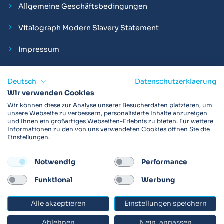
Allgemeine Geschäftsbedingungen
Vitalograph Modern Slavery Statement
Impressum
Deutsch
Datenschutzerklaerung
Wir verwenden Cookies
Vitalograph ist ein internationaler Hersteller von Spirometern,
Wir können diese zur Analyse unserer Besucherdaten platzieren, um
EKGs und Bakterien-Viren-Filtern zur sicheren
unsere Webseite zu verbessern, personalisierte Inhalte anzuzeigen
und Ihnen ein großartiges Webseiten-Erlebnis zu bieten. Für weitere
Lungenfunktionsdiagnostik. Darüber hinaus sind wir weltweit
Informationen zu den von uns verwendeten Cookies öffnen Sie die
als Technologie- und Service-Provider für klinische
Einstellungen.
Arzneimittelstudien und Telemedizinapplikationen aktiv.
Notwendig
Performance
FOLLOW
Funktional
Werbung
Alle akzeptieren
Einstellungen speichern
© 2026 Vitalograph
Ablehnen
Nein, anpassen