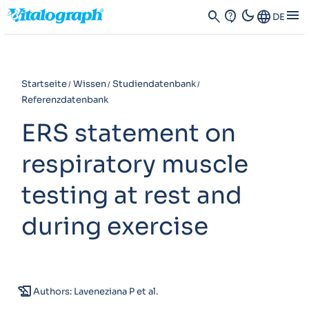
dark_mode
menu
search
contact_support
Language
DE
Startseite
Wissen
Studiendatenbank
Referenzdatenbank
ERS statement on
respiratory muscle
testing at rest and
during exercise
history_edu
Authors: Laveneziana P et al.