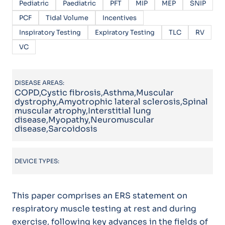
Pediatric
Paediatric
PFT
MIP
MEP
SNIP
PCF
Tidal Volume
Incentives
Inspiratory Testing
Expiratory Testing
TLC
RV
VC
DISEASE AREAS:
COPD,Cystic fibrosis,Asthma,Muscular
dystrophy,Amyotrophic lateral sclerosis,Spinal
muscular atrophy,Interstitial lung
disease,Myopathy,Neuromuscular
disease,Sarcoidosis
DEVICE TYPES:
This paper comprises an ERS statement on
respiratory muscle testing at rest and during
exercise, following key advances in the fields of