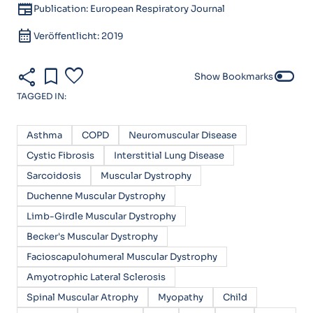
newspaper
Publication: European Respiratory Journal
calendar_month
Veröffentlicht: 2019
share
bookmark
favorite
toggle_off
Show Bookmarks
TAGGED IN:
Asthma
COPD
Neuromuscular Disease
Cystic Fibrosis
Interstitial Lung Disease
Sarcoidosis
Muscular Dystrophy
Duchenne Muscular Dystrophy
Limb-Girdle Muscular Dystrophy
Becker's Muscular Dystrophy
Facioscapulohumeral Muscular Dystrophy
Amyotrophic Lateral Sclerosis
Spinal Muscular Atrophy
Myopathy
Child