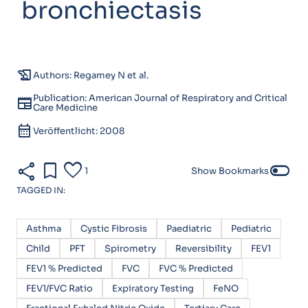
bronchiectasis
history_edu
Authors: Regamey N et al.
Publication: American Journal of Respiratory and Critical
newspaper
Care Medicine
calendar_month
Veröffentlicht: 2008
share
bookmark
favorite
toggle_off
1
Show Bookmarks
TAGGED IN:
Asthma
Cystic Fibrosis
Paediatric
Pediatric
Child
PFT
Spirometry
Reversibility
FEV1
FEV1 % Predicted
FVC
FVC % Predicted
FEV1/FVC Ratio
Expiratory Testing
FeNO