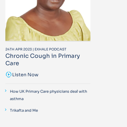
24TH APR 2023 | EXHALE PODCAST
Chronic Cough in Primary
Care
sound_sampler
Listen Now
How UK Primary Care physicians deal with
asthma
Trikafta and Me