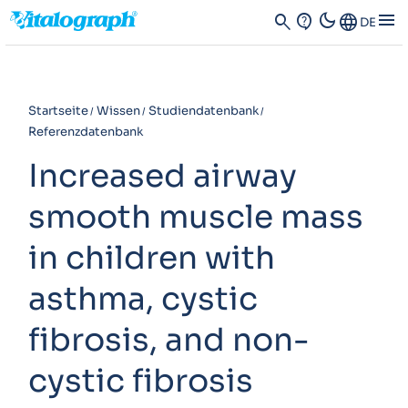
dark_mode
menu
search
contact_support
Language
DE
Startseite
Wissen
Studiendatenbank
Referenzdatenbank
Increased airway
smooth muscle mass
in children with
asthma, cystic
fibrosis, and non-
cystic fibrosis