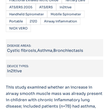
Fractional Exhaled Nitric Oxide
Tertiary Care
ATS/ERS 2005
ATS/ERS
In2itive
Handheld Spirometer
Mobile Spirometer
Portable
2120
Airway Inflammation
NIOX VERO
DISEASE AREAS:
Cystic fibrosis,Asthma,Bronchiectasis
DEVICE TYPES:
In2itive
This study examined whether an increase in
airway smooth muscle mass was already present
in children with chronic inflammatory lung
disease; included patients (n=78) had asthma,