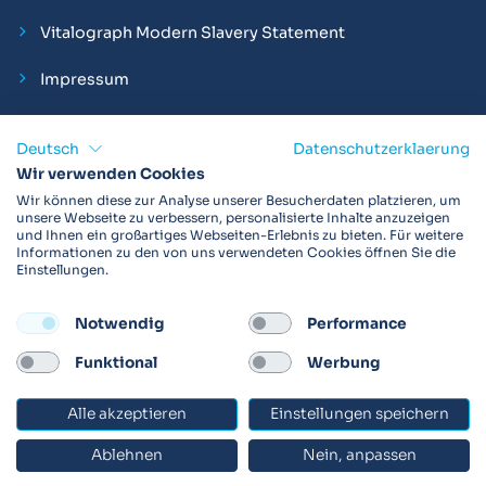
Vitalograph Modern Slavery Statement
Impressum
Deutsch
Datenschutzerklaerung
Wir verwenden Cookies
Vitalograph ist ein internationaler Hersteller von Spirometern,
Wir können diese zur Analyse unserer Besucherdaten platzieren, um
EKGs und Bakterien-Viren-Filtern zur sicheren
unsere Webseite zu verbessern, personalisierte Inhalte anzuzeigen
und Ihnen ein großartiges Webseiten-Erlebnis zu bieten. Für weitere
Lungenfunktionsdiagnostik. Darüber hinaus sind wir weltweit
Informationen zu den von uns verwendeten Cookies öffnen Sie die
als Technologie- und Service-Provider für klinische
Einstellungen.
Arzneimittelstudien und Telemedizinapplikationen aktiv.
Notwendig
Performance
FOLLOW
Funktional
Werbung
Alle akzeptieren
Einstellungen speichern
© 2026 Vitalograph
Ablehnen
Nein, anpassen