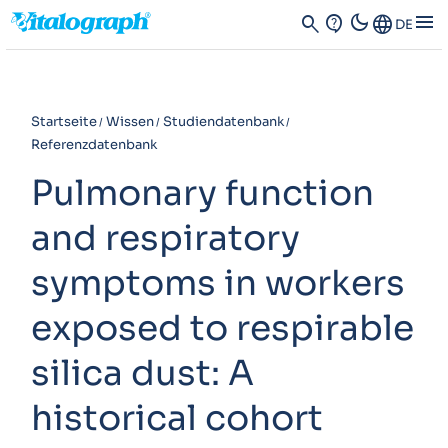
dark_mode
menu
search
contact_support
Language
DE
Startseite
Wissen
Studiendatenbank
Referenzdatenbank
Pulmonary function
and respiratory
symptoms in workers
exposed to respirable
silica dust: A
historical cohort