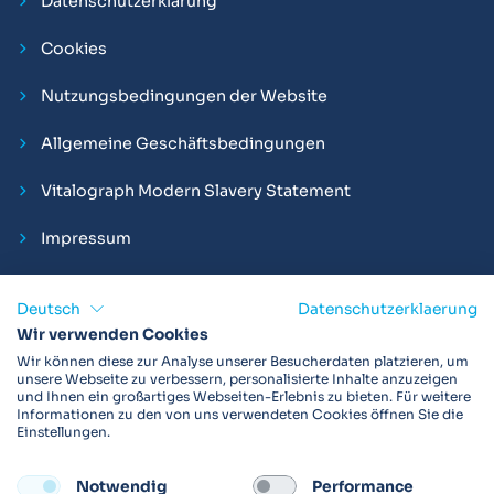
Datenschutzerklärung
Cookies
Nutzungsbedingungen der Website
Allgemeine Geschäftsbedingungen
Vitalograph Modern Slavery Statement
Impressum
Deutsch
Datenschutzerklaerung
Wir verwenden Cookies
Vitalograph ist ein internationaler Hersteller von Spirometern,
Wir können diese zur Analyse unserer Besucherdaten platzieren, um
EKGs und Bakterien-Viren-Filtern zur sicheren
unsere Webseite zu verbessern, personalisierte Inhalte anzuzeigen
und Ihnen ein großartiges Webseiten-Erlebnis zu bieten. Für weitere
Lungenfunktionsdiagnostik. Darüber hinaus sind wir weltweit
Informationen zu den von uns verwendeten Cookies öffnen Sie die
als Technologie- und Service-Provider für klinische
Einstellungen.
Arzneimittelstudien und Telemedizinapplikationen aktiv.
Notwendig
Performance
FOLLOW