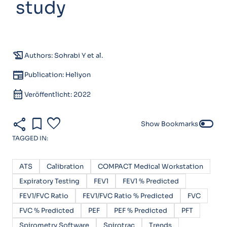
study
history_edu
Authors: Sohrabi Y et al.
newspaper
Publication: Heliyon
calendar_month
Veröffentlicht: 2022
share
bookmark
favorite
toggle_off
Show Bookmarks
TAGGED IN:
ATS
Calibration
COMPACT Medical Workstation
Expiratory Testing
FEV1
FEV1 % Predicted
FEV1/FVC Ratio
FEV1/FVC Ratio % Predicted
FVC
FVC % Predicted
PEF
PEF % Predicted
PFT
Spirometry Software
Spirotrac
Trends