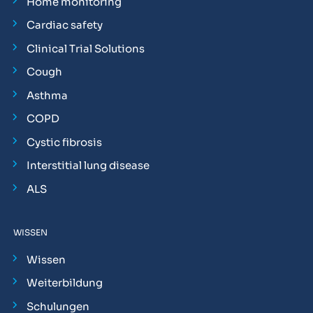
Home monitoring
Cardiac safety
Clinical Trial Solutions
Cough
Asthma
COPD
Cystic fibrosis
Interstitial lung disease
ALS
WISSEN
Wissen
Weiterbildung
Schulungen