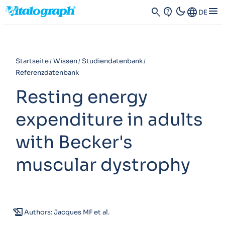
dark_mode
menu
search
contact_support
Language
DE
Startseite
Wissen
Studiendatenbank
Referenzdatenbank
Resting energy
expenditure in adults
with Becker's
muscular dystrophy
history_edu
Authors: Jacques MF et al.