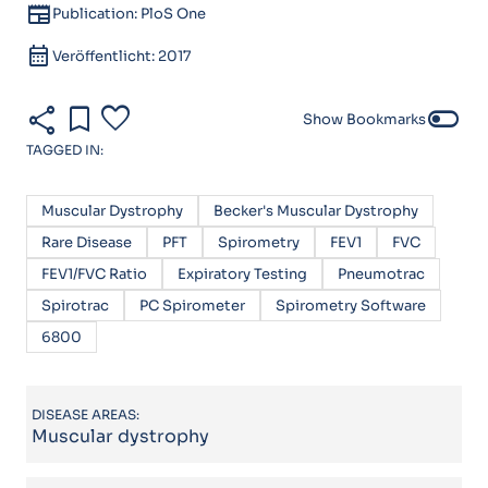
newspaper
Publication: PloS One
calendar_month
Veröffentlicht: 2017
share
bookmark
favorite
toggle_off
Show Bookmarks
TAGGED IN:
Muscular Dystrophy
Becker's Muscular Dystrophy
Rare Disease
PFT
Spirometry
FEV1
FVC
FEV1/FVC Ratio
Expiratory Testing
Pneumotrac
Spirotrac
PC Spirometer
Spirometry Software
6800
DISEASE AREAS:
Muscular dystrophy