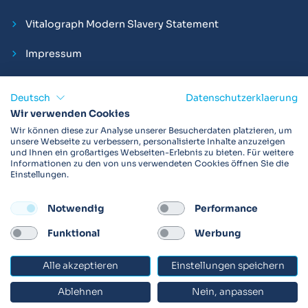
Vitalograph Modern Slavery Statement
Impressum
Deutsch
Datenschutzerklaerung
Wir verwenden Cookies
Vitalograph ist ein internationaler Hersteller von Spirometern,
Wir können diese zur Analyse unserer Besucherdaten platzieren, um
EKGs und Bakterien-Viren-Filtern zur sicheren
unsere Webseite zu verbessern, personalisierte Inhalte anzuzeigen
und Ihnen ein großartiges Webseiten-Erlebnis zu bieten. Für weitere
Lungenfunktionsdiagnostik. Darüber hinaus sind wir weltweit
Informationen zu den von uns verwendeten Cookies öffnen Sie die
als Technologie- und Service-Provider für klinische
Einstellungen.
Arzneimittelstudien und Telemedizinapplikationen aktiv.
Notwendig
Performance
FOLLOW
Funktional
Werbung
Alle akzeptieren
Einstellungen speichern
© 2026 Vitalograph
Ablehnen
Nein, anpassen