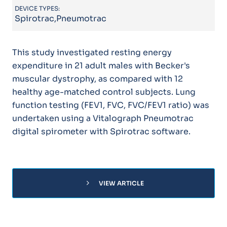
DEVICE TYPES:
Spirotrac,Pneumotrac
This study investigated resting energy
expenditure in 21 adult males with Becker's
muscular dystrophy, as compared with 12
healthy age-matched control subjects. Lung
function testing (FEV1, FVC, FVC/FEV1 ratio) was
undertaken using a Vitalograph Pneumotrac
digital spirometer with Spirotrac software.
chevron_right
VIEW ARTICLE