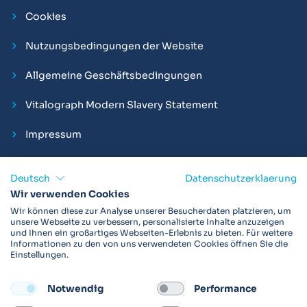
Cookies
Nutzungsbedingungen der Website
Allgemeine Geschäftsbedingungen
Vitalograph Modern Slavery Statement
Impressum
Deutsch
Datenschutzerklaerung
Wir verwenden Cookies
Vitalograph ist ein internationaler Hersteller von Spirometern,
Wir können diese zur Analyse unserer Besucherdaten platzieren, um
EKGs und Bakterien-Viren-Filtern zur sicheren
unsere Webseite zu verbessern, personalisierte Inhalte anzuzeigen
und Ihnen ein großartiges Webseiten-Erlebnis zu bieten. Für weitere
Lungenfunktionsdiagnostik. Darüber hinaus sind wir weltweit
Informationen zu den von uns verwendeten Cookies öffnen Sie die
als Technologie- und Service-Provider für klinische
Einstellungen.
Arzneimittelstudien und Telemedizinapplikationen aktiv.
Notwendig
Performance
FOLLOW