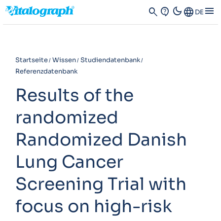
dark_mode
menu
search
contact_support
Language
DE
Startseite
Wissen
Studiendatenbank
Referenzdatenbank
Results of the
randomized
Randomized Danish
Lung Cancer
Screening Trial with
focus on high-risk