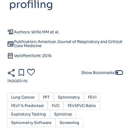
profiling
history_edu
Authors: Wille MM et al.
Publication: American Journal of Respiratory and Critical
newspaper
Care Medicine
calendar_month
Veröffentlicht: 2016
share
bookmark
favorite
toggle_off
Show Bookmarks
TAGGED IN:
Lung Cancer
PFT
Spirometry
FEV1
FEV1 % Predicted
FVC
FEV1/FVC Ratio
Expiratory Testing
Spirotrac
Spirometry Software
Screening