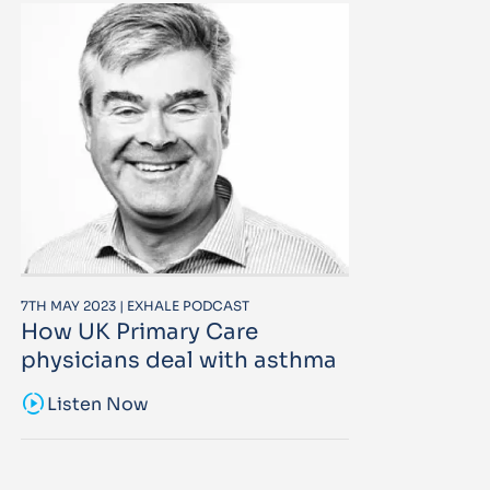
7TH MAY 2023 | EXHALE PODCAST
How UK Primary Care
physicians deal with asthma
sound_sampler
Listen Now