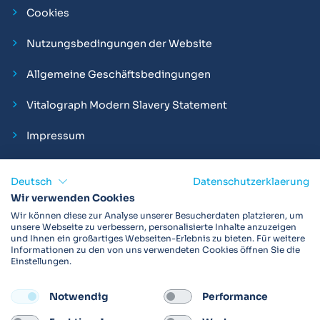
Cookies
Nutzungsbedingungen der Website
Allgemeine Geschäftsbedingungen
Vitalograph Modern Slavery Statement
Impressum
Deutsch
Datenschutzerklaerung
Wir verwenden Cookies
Vitalograph ist ein internationaler Hersteller von Spirometern,
Wir können diese zur Analyse unserer Besucherdaten platzieren, um
EKGs und Bakterien-Viren-Filtern zur sicheren
unsere Webseite zu verbessern, personalisierte Inhalte anzuzeigen
und Ihnen ein großartiges Webseiten-Erlebnis zu bieten. Für weitere
Lungenfunktionsdiagnostik. Darüber hinaus sind wir weltweit
Informationen zu den von uns verwendeten Cookies öffnen Sie die
als Technologie- und Service-Provider für klinische
Einstellungen.
Arzneimittelstudien und Telemedizinapplikationen aktiv.
Notwendig
Performance
FOLLOW