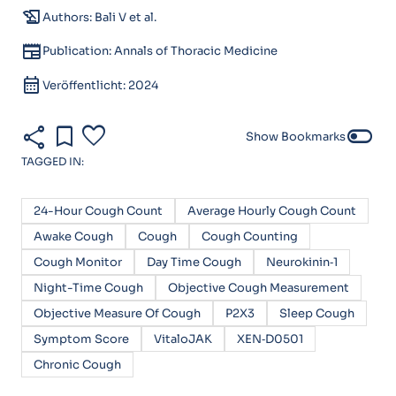
history_edu
Authors: Bali V et al.
newspaper
Publication: Annals of Thoracic Medicine
calendar_month
Veröffentlicht: 2024
share
bookmark
favorite
toggle_off
Show Bookmarks
TAGGED IN:
24-Hour Cough Count
Average Hourly Cough Count
Awake Cough
Cough
Cough Counting
Cough Monitor
Day Time Cough
Neurokinin‑1
Night-Time Cough
Objective Cough Measurement
Objective Measure Of Cough
P2X3
Sleep Cough
Symptom Score
VitaloJAK
XEN‑D0501
Chronic Cough