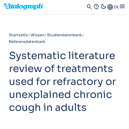
dark_mode
menu
search
contact_support
Language
DE
Startseite
Wissen
Studiendatenbank
Referenzdatenbank
Systematic literature
review of treatments
used for refractory or
unexplained chronic
cough in adults