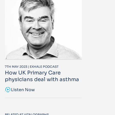
7TH MAY 2023 | EXHALE PODCAST
How UK Primary Care
physicians deal with asthma
sound_sampler
Listen Now
RELATED AT VITALOGRAPHS