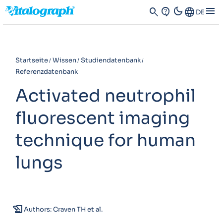
dark_mode
menu
search
contact_support
Language
DE
Startseite
Wissen
Studiendatenbank
Referenzdatenbank
Activated neutrophil
fluorescent imaging
technique for human
lungs
history_edu
Authors: Craven TH et al.