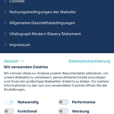
Cookies
Nutzungsbedingungen der Website
Allgemeine Geschäftsbedingungen
Vitalograph Modern Slavery Statement
Impressum
Deutsch
Datenschutzerklaerung
Wir verwenden Cookies
Vitalograph ist ein internationaler Hersteller von Spirometern,
Wir können diese zur Analyse unserer Besucherdaten platzieren, um
EKGs und Bakterien-Viren-Filtern zur sicheren
unsere Webseite zu verbessern, personalisierte Inhalte anzuzeigen
und Ihnen ein großartiges Webseiten-Erlebnis zu bieten. Für weitere
Lungenfunktionsdiagnostik. Darüber hinaus sind wir weltweit
Informationen zu den von uns verwendeten Cookies öffnen Sie die
als Technologie- und Service-Provider für klinische
Einstellungen.
Arzneimittelstudien und Telemedizinapplikationen aktiv.
Notwendig
Performance
FOLLOW
Funktional
Werbung