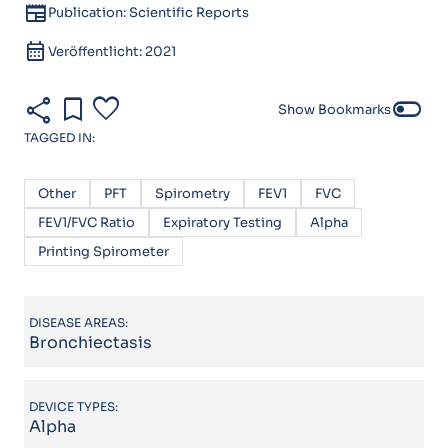
newspaper
Publication: Scientific Reports
calendar_month
Veröffentlicht: 2021
share
bookmark
favorite
toggle_off
Show Bookmarks
TAGGED IN:
Other
PFT
Spirometry
FEV1
FVC
FEV1/FVC Ratio
Expiratory Testing
Alpha
Printing Spirometer
DISEASE AREAS:
Bronchiectasis
DEVICE TYPES:
Alpha