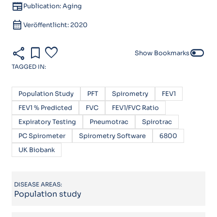
newspaper
Publication: Aging
calendar_month
Veröffentlicht: 2020
share
bookmark
favorite
toggle_off
Show Bookmarks
TAGGED IN:
Population Study
PFT
Spirometry
FEV1
FEV1 % Predicted
FVC
FEV1/FVC Ratio
Expiratory Testing
Pneumotrac
Spirotrac
PC Spirometer
Spirometry Software
6800
UK Biobank
DISEASE AREAS:
Population study