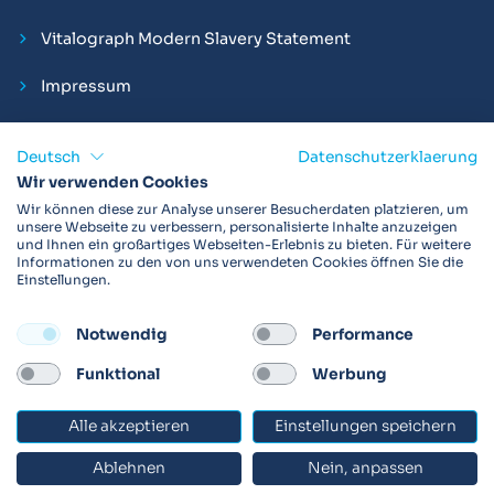
Vitalograph Modern Slavery Statement
Impressum
Deutsch
Datenschutzerklaerung
Wir verwenden Cookies
Vitalograph ist ein internationaler Hersteller von Spirometern,
Wir können diese zur Analyse unserer Besucherdaten platzieren, um
EKGs und Bakterien-Viren-Filtern zur sicheren
unsere Webseite zu verbessern, personalisierte Inhalte anzuzeigen
und Ihnen ein großartiges Webseiten-Erlebnis zu bieten. Für weitere
Lungenfunktionsdiagnostik. Darüber hinaus sind wir weltweit
Informationen zu den von uns verwendeten Cookies öffnen Sie die
als Technologie- und Service-Provider für klinische
Einstellungen.
Arzneimittelstudien und Telemedizinapplikationen aktiv.
Notwendig
Performance
FOLLOW
Funktional
Werbung
Alle akzeptieren
Einstellungen speichern
© 2026 Vitalograph
Ablehnen
Nein, anpassen