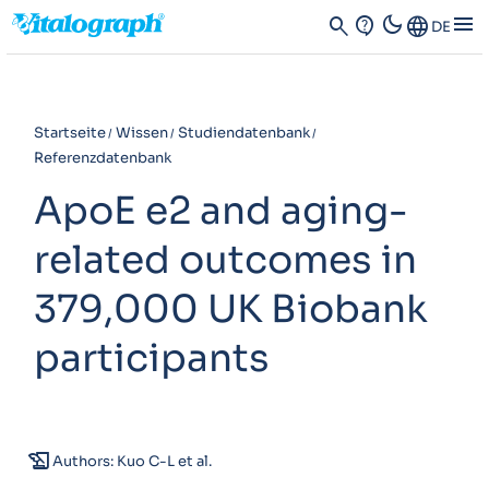
dark_mode
menu
search
contact_support
Language
DE
Startseite
Wissen
Studiendatenbank
Referenzdatenbank
ApoE e2 and aging-
related outcomes in
379,000 UK Biobank
participants
history_edu
Authors: Kuo C-L et al.