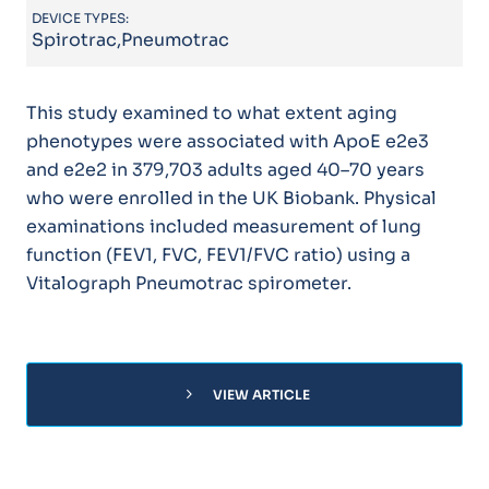
DEVICE TYPES:
Spirotrac,Pneumotrac
This study examined to what extent aging
phenotypes were associated with ApoE e2e3
and e2e2 in 379,703 adults aged 40–70 years
who were enrolled in the UK Biobank. Physical
examinations included measurement of lung
function (FEV1, FVC, FEV1/FVC ratio) using a
Vitalograph Pneumotrac spirometer.
chevron_right
VIEW ARTICLE