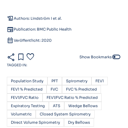
history_edu
Authors: Lindström I et al.
newspaper
Publication: BMC Public Health
calendar_month
Veröffentlicht: 2020
share
bookmark
favorite
toggle_off
Show Bookmarks
TAGGED IN:
Population Study
PFT
Spirometry
FEV1
FEV1 % Predicted
FVC
FVC % Predicted
FEV1/FVC Ratio
FEV1/FVC Ratio % Predicted
Expiratory Testing
ATS
Wedge Bellows
Volumetric
Closed System Spirometry
Direct Volume Spirometry
Dry Bellows