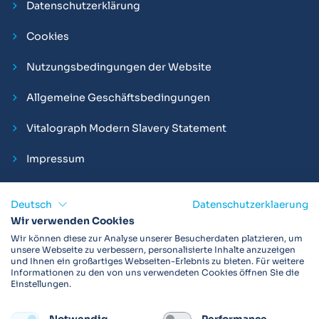
Datenschutzerklärung
Cookies
Nutzungsbedingungen der Website
Allgemeine Geschäftsbedingungen
Vitalograph Modern Slavery Statement
Impressum
Deutsch
Datenschutzerklaerung
Wir verwenden Cookies
Vitalograph ist ein internationaler Hersteller von Spirometern,
Wir können diese zur Analyse unserer Besucherdaten platzieren, um
EKGs und Bakterien-Viren-Filtern zur sicheren
unsere Webseite zu verbessern, personalisierte Inhalte anzuzeigen
und Ihnen ein großartiges Webseiten-Erlebnis zu bieten. Für weitere
Lungenfunktionsdiagnostik. Darüber hinaus sind wir weltweit
Informationen zu den von uns verwendeten Cookies öffnen Sie die
als Technologie- und Service-Provider für klinische
Einstellungen.
Arzneimittelstudien und Telemedizinapplikationen aktiv.