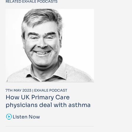
RELATED EXHALE PODCASTS
7TH MAY 2023 | EXHALE PODCAST
How UK Primary Care
physicians deal with asthma
sound_sampler
Listen Now