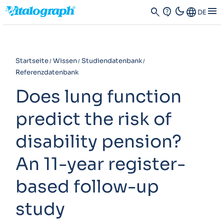
dark_mode
menu
search
contact_support
Language
DE
Startseite
Wissen
Studiendatenbank
Referenzdatenbank
Does lung function
predict the risk of
disability pension?
An 11-year register-
based follow-up
study