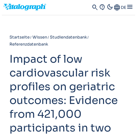
dark_mode
menu
search
contact_support
Language
DE
Startseite
Wissen
Studiendatenbank
Referenzdatenbank
Impact of low
cardiovascular risk
profiles on geriatric
outcomes: Evidence
from 421,000
participants in two