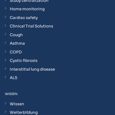
Study centralization
Home monitoring
Cardiac safety
Clinical Trial Solutions
Cough
Asthma
COPD
Cystic fibrosis
Interstitial lung disease
ALS
WISSEN
Wissen
Weiterbildung