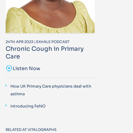
24TH APR 2023 | EXHALE PODCAST
Chronic Cough in Primary
Care
sound_sampler
Listen Now
How UK Primary Care physicians deal with
asthma
Introducing FeNO
RELATED AT VITALOGRAPHS