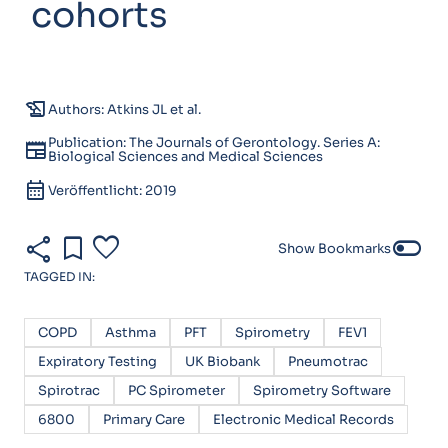
cohorts
history_edu
Authors: Atkins JL et al.
Publication: The Journals of Gerontology. Series A:
newspaper
Biological Sciences and Medical Sciences
calendar_month
Veröffentlicht: 2019
share
bookmark
favorite
toggle_off
Show Bookmarks
TAGGED IN:
COPD
Asthma
PFT
Spirometry
FEV1
Expiratory Testing
UK Biobank
Pneumotrac
Spirotrac
PC Spirometer
Spirometry Software
6800
Primary Care
Electronic Medical Records