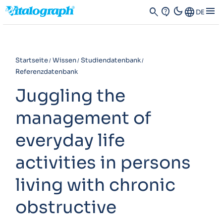
dark_mode
menu
search
contact_support
Language
DE
Startseite
Wissen
Studiendatenbank
Referenzdatenbank
Juggling the
management of
everyday life
activities in persons
living with chronic
obstructive