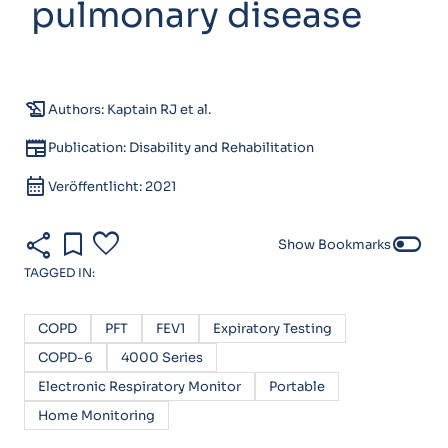
pulmonary disease
history_edu
Authors: Kaptain RJ et al.
newspaper
Publication: Disability and Rehabilitation
calendar_month
Veröffentlicht: 2021
share
bookmark
favorite
toggle_off
Show Bookmarks
TAGGED IN:
COPD
PFT
FEV1
Expiratory Testing
COPD-6
4000 Series
Electronic Respiratory Monitor
Portable
Home Monitoring