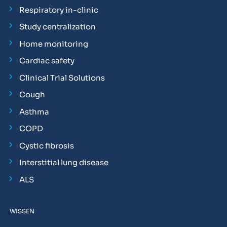
Respiratory in-clinic
Study centralization
Home monitoring
Cardiac safety
Clinical Trial Solutions
Cough
Asthma
COPD
Cystic fibrosis
Interstitial lung disease
ALS
WISSEN