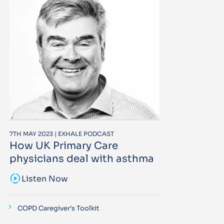
7TH MAY 2023 | EXHALE PODCAST
How UK Primary Care
physicians deal with asthma
sound_sampler
Listen Now
COPD Caregiver’s Toolkit