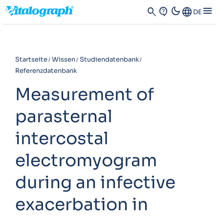
dark_mode
menu
search
contact_support
Language
DE
Startseite
Wissen
Studiendatenbank
Referenzdatenbank
Measurement of
parasternal
intercostal
electromyogram
during an infective
exacerbation in