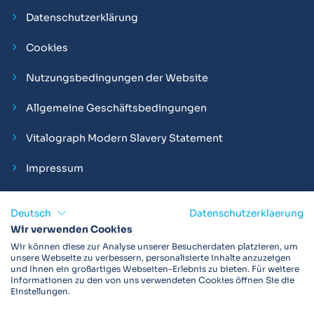
Datenschutzerklärung
Cookies
Nutzungsbedingungen der Website
Allgemeine Geschäftsbedingungen
Vitalograph Modern Slavery Statement
Impressum
Deutsch
Datenschutzerklaerung
Wir verwenden Cookies
Vitalograph ist ein internationaler Hersteller von Spirometern,
Wir können diese zur Analyse unserer Besucherdaten platzieren, um
EKGs und Bakterien-Viren-Filtern zur sicheren
unsere Webseite zu verbessern, personalisierte Inhalte anzuzeigen
und Ihnen ein großartiges Webseiten-Erlebnis zu bieten. Für weitere
Lungenfunktionsdiagnostik. Darüber hinaus sind wir weltweit
Informationen zu den von uns verwendeten Cookies öffnen Sie die
als Technologie- und Service-Provider für klinische
Einstellungen.
Arzneimittelstudien und Telemedizinapplikationen aktiv.