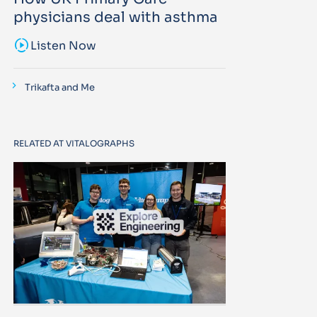
physicians deal with asthma
sound_sampler
Listen Now
Trikafta and Me
RELATED AT VITALOGRAPHS