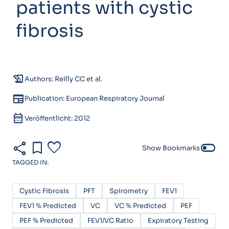
patients with cystic
fibrosis
history_edu
Authors: Reilly CC et al.
newspaper
Publication: European Respiratory Journal
calendar_month
Veröffentlicht: 2012
share
bookmark
favorite
toggle_off
Show Bookmarks
TAGGED IN:
Cystic Fibrosis
PFT
Spirometry
FEV1
FEV1 % Predicted
VC
VC % Predicted
PEF
PEF % Predicted
FEV1/VC Ratio
Expiratory Testing