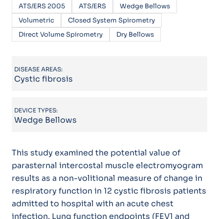
ATS/ERS 2005
ATS/ERS
Wedge Bellows
Volumetric
Closed System Spirometry
Direct Volume Spirometry
Dry Bellows
DISEASE AREAS:
Cystic fibrosis
DEVICE TYPES:
Wedge Bellows
This study examined the potential value of
parasternal intercostal muscle electromyogram
results as a non-volitional measure of change in
respiratory function in 12 cystic fibrosis patients
admitted to hospital with an acute chest
infection. Lung function endpoints (FEV1 and