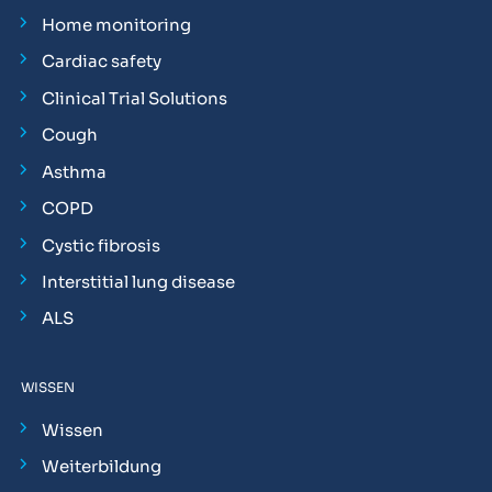
Home monitoring
Cardiac safety
Clinical Trial Solutions
Cough
Asthma
COPD
Cystic fibrosis
Interstitial lung disease
ALS
WISSEN
Wissen
Weiterbildung