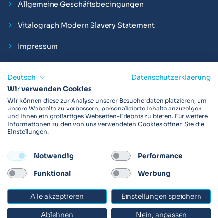
Allgemeine Geschäftsbedingungen
Vitalograph Modern Slavery Statement
Impressum
Deutsch
Datenschutzerklaerung
Wir verwenden Cookies
Vitalograph ist ein internationaler Hersteller von Spirometern,
Wir können diese zur Analyse unserer Besucherdaten platzieren, um
EKGs und Bakterien-Viren-Filtern zur sicheren
unsere Webseite zu verbessern, personalisierte Inhalte anzuzeigen
und Ihnen ein großartiges Webseiten-Erlebnis zu bieten. Für weitere
Lungenfunktionsdiagnostik. Darüber hinaus sind wir weltweit
Informationen zu den von uns verwendeten Cookies öffnen Sie die
als Technologie- und Service-Provider für klinische
Einstellungen.
Arzneimittelstudien und Telemedizinapplikationen aktiv.
Notwendig
Performance
FOLLOW
Funktional
Werbung
Alle akzeptieren
Einstellungen speichern
© 2026 Vitalograph
Ablehnen
Nein, anpassen