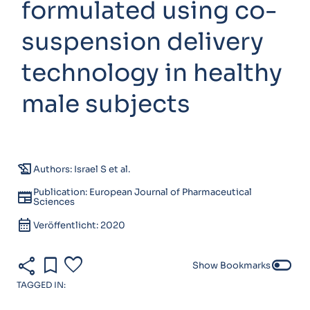
formulated using co-
suspension delivery
technology in healthy
male subjects
history_edu
Authors: Israel S et al.
Publication: European Journal of Pharmaceutical
newspaper
Sciences
calendar_month
Veröffentlicht: 2020
share
bookmark
favorite
toggle_off
Show Bookmarks
TAGGED IN: