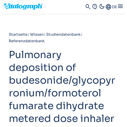
dark_mode
menu
search
contact_support
Language
DE
Startseite
Wissen
Studiendatenbank
Referenzdatenbank
Pulmonary
deposition of
budesonide/glycopyr
ronium/formoterol
fumarate dihydrate
metered dose inhaler