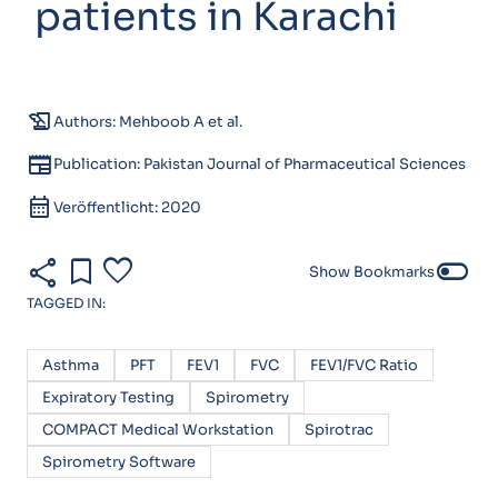
patients in Karachi
history_edu
Authors: Mehboob A et al.
newspaper
Publication: Pakistan Journal of Pharmaceutical Sciences
calendar_month
Veröffentlicht: 2020
share
bookmark
favorite
toggle_off
Show Bookmarks
TAGGED IN:
Asthma
PFT
FEV1
FVC
FEV1/FVC Ratio
Expiratory Testing
Spirometry
COMPACT Medical Workstation
Spirotrac
Spirometry Software