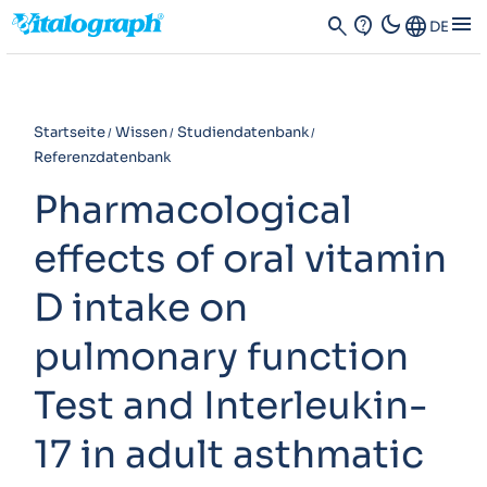
dark_mode
menu
search
contact_support
Language
DE
Startseite
Wissen
Studiendatenbank
Referenzdatenbank
Pharmacological
effects of oral vitamin
D intake on
pulmonary function
Test and Interleukin-
17 in adult asthmatic