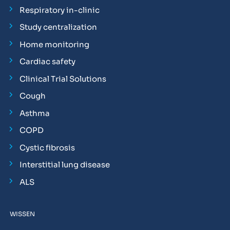
Respiratory in-clinic
Study centralization
Home monitoring
Cardiac safety
Clinical Trial Solutions
Cough
Asthma
COPD
Cystic fibrosis
Interstitial lung disease
ALS
WISSEN